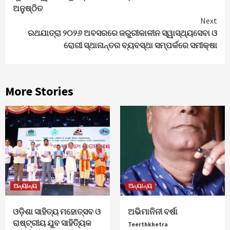
Reading
ଅନୁଷ୍ଠିତ
Next
ରଥଯାତ୍ରା ୨୦୨୬ ଅବସରରେ ଜରୁରୀକାଳୀନ ସ୍ୱାସ୍ଥ୍ୟସେବା ଓ
ରୋଗୀ ସ୍ଥାନାନ୍ତର ବ୍ୟବସ୍ଥା ସମ୍ପର୍କରେ ସମୀକ୍ଷା
More Stories
ଅନ୍ୟାନ୍ୟ
ଅନ୍ୟାନ୍ୟ
ଓଡ଼ିଶା ସାହିତ୍ୟ ମହୋତ୍ସବ ଓ
ଅଭିମାନିନୀ ବର୍ଷା
ରାଷ୍ଟ୍ରୀୟ ଯୁବ ସାହିତ୍ୟିକ
Teerthkhetra