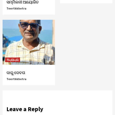
ସମ୍ମିଳନୀ ଆୟୋଜିତ
Teerthkhetra
ଅନ୍ୟାନ୍ୟ
ଦାରୁ ଦେବତା
Teerthkhetra
Leave a Reply