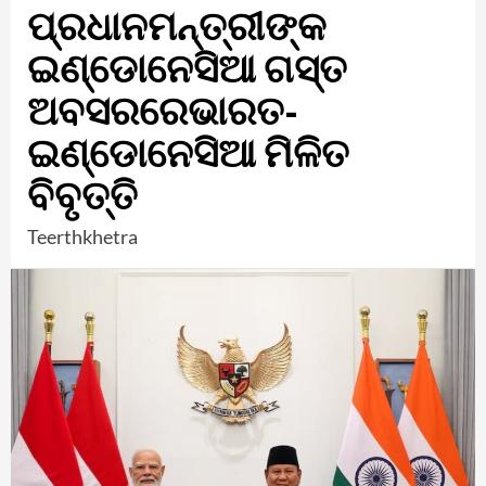
ପ୍ରଧାନମନ୍ତ୍ରୀଙ୍କ
ଇଣ୍ଡୋନେସିଆ ଗସ୍ତ
ଅବସରରେଭାରତ-
ଇଣ୍ଡୋନେସିଆ ମିଳିତ
ବିବୃତ୍ତି
Teerthkhetra