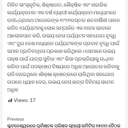
Views:
17
Continue
Previous
ଭୁବନେଶ୍ୱରରେ ପୂର୍ବାଞ୍ଚଳ ପରିଷଦ ସ୍ଥାୟୀ କମିଟିର ୧୫ତମ ବୈଠକ