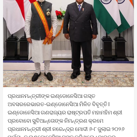
ପ୍ରଧାନମନ୍ତ୍ରୀଙ୍କ ଇଣ୍ଡୋନେସିଆ ଗସ୍ତ ଅବସରରେଭାରତ-ଇଣ୍ଡୋନେସିଆ ମିଳିତ ବିବୃତ୍ତି l ଇଣ୍ଡୋନେସିଆ ଗଣରାଜ୍ୟର ରାଷ୍ଟ୍ରପତି ମହାମହିମ ଶ୍ରୀ ପ୍ରବୋବୋ ସୁବିଆନ୍ତୋଙ୍କ ନିମନ୍ତ୍ରଣ କ୍ରମେ ପ୍ରଧାନମନ୍ତ୍ରୀ ଶ୍ରୀ ନରେନ୍ଦ୍ର ମୋଦୀ ୬-୮ ଜୁଲାଇ ୨୦୨୬ ପର୍ଯ୍ୟନ୍ତ ଇଣ୍ଡୋନେସିଆ ଗସ୍ତ କରିଥିଲେ। ଭାରତର ୭୬ତମ ଗଣରାଜ୍ୟ ଦିବସ ସମାରୋହରେ ମୁଖ୍ୟ ଅତିଥି ଭାବରେ ରାଷ୍ଟ୍ରପତି ପ୍ରବୋବୋଙ୍କ ୨୩-୨୬ ଜାନୁଆରୀ ୨୦୨୫ ପର୍ଯ୍ୟନ୍ତ ଭାରତକୁ ସରକାରୀ ଗସ୍ତ ଆଧାରରେ ପ୍ରଧାନମନ୍ତ୍ରୀ ମୋଦୀଙ୍କ ଏହି ଗସ୍ତ ଅତ୍ୟନ୍ତ ଗୁରୁତ୍ୱପୂର୍ଣ୍ଣ । ଏହା ଭାରତ-ଇଣ୍ଡୋନେସିଆ ବ୍ୟାପକ ରଣନୀତିକ ସହଭାଗୀତାରେ ଯଥେଷ୍ଟ ଆଗକୁ ନେବା ପାଇଁ ଦୁଇ ନେତାଙ୍କ ସହଭାଗୀ ପ୍ରତିବଦ୍ଧତାକୁ ପ୍ରତିଫଳିତ କରେ।ଗସ୍ତ ସମୟରେ, ପ୍ରଧାନମନ୍ତ୍ରୀ ମୋଦୀଙ୍କୁ ଜାକର୍ତ୍ତାର ଇସ୍ତାନା ମେର୍ଡେକାରେ ଆନୁଷ୍ଠାନିକ ସ୍ୱାଗତ କରାଯାଇଥିଲା। ଏହା ପରେ ରାଷ୍ଟ୍ରପତି ପ୍ରବୋବୋ ଏବଂ ପ୍ରଧାନମନ୍ତ୍ରୀ ମୋଦୀଙ୍କ ମଧ୍ୟରେ ସାମ୍ନାସାମ୍ନି ଏବଂ ପ୍ରତିନିଧିମଣ୍ଡଳ ସ୍ତରୀୟ ଦ୍ୱିପାକ୍ଷିକ ଆଲୋଚନା ହୋଇଥିଲା। ରାଷ୍ଟ୍ରପତି ପ୍ରବୋବୋ ପ୍ରଧାନମନ୍ତ୍ରୀ ମୋଦୀଙ୍କ ସମ୍ମାନରେ ଏକ ଆନୁଷ୍ଠାନିକ ଭୋଜି ମଧ୍ୟ ଆୟୋଜନ କରିଥିଲେ। ଇଣ୍ଡୋନେସିଆ ସଂସଦର ପ୍ରତିନିଧି ସଭା ବାଚସ୍ପତି ମହାମହିମ ଡକ୍ଟର ପୁଆନ ମହାରାଣୀଙ୍କ ନିମନ୍ତ୍ରଣ କ୍ରମେ ପ୍ରଧାନମନ୍ତ୍ରୀ ଇଣ୍ଡୋନେସିଆ ସଂସଦକୁ ସମ୍ବୋଧିତ କରିଥିଲେ। ପ୍ରଧାନମନ୍ତ୍ରୀ ମୋଦୀ ଏବଂ ରାଷ୍ଟ୍ରପତି ପ୍ରବୋବୋ ୟୋଗ୍ୟାକାର୍ତାରେ ୟୁନେସ୍କୋ ବିଶ୍ୱ ଐତିହ୍ୟ ସ୍ଥଳ ପ୍ରମ୍ବନନ ମନ୍ଦିର ପରିସରରେ ପୁନରୁଦ୍ଧାର ଏବଂ ସଂରକ୍ଷଣ କାର୍ଯ୍ୟର ଶୁଭାରମ୍ଭ କରିଥିଲେ। ଅତିଥି ରାଷ୍ଟ୍ରନେତାଙ୍କ ସମ୍ମାନାର୍ଥେ ଇଣ୍ଡୋନେସିଆରେ ଭାରତୀୟ ସମାଜ ଦ୍ୱାରା ଆୟୋଜିତ ସ୍ୱାଗତ ସମାରେହରେ ମଧ୍ୟ ଦୁଇ ନେତା ଅଂଶଗ୍ରହଣ କରିଥିଲେ।ରାଜନୈତିକ ସହଯୋଗପ୍ରଧାନମନ୍ତ୍ରୀ ମୋଦୀ ଏବଂ ରାଷ୍ଟ୍ରପତି ପ୍ରବୋବୋ ୭ ଜୁଲାଇ ୨୦୨୬ରେ ଜାକର୍ତ୍ତାର ଇସ୍ତାନା ମେର୍ଡେକା ଠାରେ ଆନୁଷ୍ଠାନିକ ଦ୍ୱିପାକ୍ଷିକ ଆଲୋଚନା କରିଥିଲେ। ଏହି ଆନୁଷ୍ଠାନିକ ଆଲୋଚନାରେ ରାଜନୈତିକ ସମ୍ପର୍କ, ପ୍ରତିରକ୍ଷା ଓ ସୁରକ୍ଷା ସହଯୋଗ, ସାମୁଦ୍ରିକ ସହଯୋଗ, ବାଣିଜ୍ୟ ଓ ନିବେଶ, ଡିଜିଟାଲ୍ ଅର୍ଥବ୍ୟବସ୍ଥା, ବିଜ୍ଞାନ ଓ ପ୍ରଯୁକ୍ତିବିଦ୍ୟା, ମହାକାଶ, ଗୁରୁତ୍ୱପୂର୍ଣ୍ଣ ଖଣିଜ ପଦାର୍ଥ, ଶକ୍ତି, କୃଷି, ସ୍ୱାସ୍ଥ୍ୟ, ଔଷଧ, ଶିକ୍ଷା, ସଂସ୍କୃତି, ପର୍ଯ୍ୟଟନ, ଯୁବ ବିନିମୟ ଏବଂ ନାଗରିକ ସମ୍ପର୍କ ସମେତ ଦ୍ୱିପାକ୍ଷିକ ସମ୍ପର୍କର ସମ୍ପୂର୍ଣ୍ଣ କ୍ଷେତ୍ର ଉପରେ ଆଲୋଚନା କରାଯାଇଥିଲା। ଏହା ସହିତ ପାରସ୍ପରିକ ହିତ ସହ ଜଡ଼ିତ କ୍ଷେତ୍ରୀୟ ଏବଂ ବିଶ୍ୱସ୍ତରୀୟ ଘଟଣାକ୍ରମ ଉପରେ ମଧ୍ୟ ଆଲୋଚନା ହୋଇଥିଲା। ସେମାନେ ଭାରତ-ଇଣ୍ଡୋନେସିଆ ବ୍ୟାପକ ରଣନୀତିକ ସହଭାଗୀତାକୁ ଆହୁରି ମଜବୁତ କରିବା ଲକ୍ଷ୍ୟରେ ଅନେକ ଦ୍ୱିପାକ୍ଷିକ ଦସ୍ତାବିଜର ବିନିମୟ ସମୟରେ ମଧ୍ୟ ଉପସ୍ଥିତ ରହିଥିଲେ।ଦୁଇ ଦେଶର ରଣନୀତିକ ସମ୍ପର୍କର ତୀବ୍ରତା ବୃଦ୍ଧି କରିବାକୁ ଏବଂ ଉଚ୍ଚସ୍ତରୀୟ ଆଦାନପ୍ରଦାନର ଗୁରୁତ୍ୱକୁ ସ୍ୱୀକାର କରିବାକୁ ଇଚ୍ଛା ପ୍ରକାଶ କରି, ବହୁପାକ୍ଷିକ କାର୍ଯ୍ୟକ୍ରମ ସମେତ ନିୟମିତ ଶିଖର ବୈଠକ ଆୟୋଜନ କରିବାକୁ ଉଭୟ ନେତା ରାଜି ହୋଇଥିଲେ।ଉଭୟ ନେତା ବର୍ତ୍ତମାନର ମିଳିତ କାର୍ଯ୍ୟଗୋଷ୍ଠୀ ବ୍ୟବସ୍ଥାକୁ ମଜବୁତ କରିବାକୁ ସହମତ ହୋଇଥିଲେ । ସେମାନେ ମିଳିତ କମିଶନ ବୈଠକ (ଜେସିଏମ), ବୈଦେଶିକ କାର୍ଯ୍ୟାଳୟ ପରାମର୍ଶ (ଏଫଓସି) ଏବଂ ଅନ୍ୟାନ୍ୟ ମନ୍ତ୍ରୀ ଓ ବରିଷ୍ଠ ଅଧିକାରୀଙ୍କ ଆଲୋଚନା ବ୍ୟବସ୍ଥା ଓ ବିନିମୟ ସମେତ ନିୟମିତ ଦ୍ୱିପାକ୍ଷିକ ପରାମର୍ଶ ଜାରି ରଖିବାର ଗୁରୁତ୍ୱକୁ ମଧ୍ୟ ଦୋହରାଇଥିଲେ ।ଉଭୟ ନେତା ନିଜ ନିଜ ସଂସଦରେ ଭାରତ-ଇଣ୍ଡୋନେସିଆ ସଂସଦୀୟ ବନ୍ଧୁତା ଗୋଷ୍ଠୀ ପ୍ରତିଷ୍ଠାକୁ ସ୍ୱାଗତ କରିଛନ୍ତି ଏବଂ ଦୁଇ ସଂସଦ ମଧ୍ୟରେ ପ୍ରତିନିଧିମଣ୍ଡଳର ନିୟମିତ ଗସ୍ତ ମାଧ୍ୟମରେ ଦୁଇ ଗଣତନ୍ତ୍ର ମଧ୍ୟରେ ସଂସଦୀୟ ଆଦାନପ୍ରଦାନ ବୃଦ୍ଧି କରିବାର ଆବଶ୍ୟକତାକୁ ଦୃଢ଼ ଭାବେ ପ୍ରକାଶ କରିଛନ୍ତି ।ଉଭୟ ନେତା ୨୩ ଏପ୍ରିଲ ୨୦୨୫ରେ ଜାକର୍ତ୍ତାରେ ଅନୁଷ୍ଠିତ ତୃତୀୟ ଭାରତ-ଇଣ୍ଡୋନେସିଆ ନୀତିଗତ ଯୋଜନା ଆଲୋଚନା, ୧୫-୧୬ ସେପ୍ଟେମ୍ବର ୨୦୨୫ରେ ଜାକର୍ତ୍ତାରେ ଅନୁଷ୍ଠିତ ଦ୍ୱିତୀୟ ଭାରତ-ଇଣ୍ଡୋନେସିଆ ଟ୍ରାକ୍ ୧.୫ ଆଲୋଚନା ଏବଂ ୫-୬ ଅଗଷ୍ଟ ୨୦୨୫ରେ ଜାକର୍ତ୍ତାଠରେ ଅନୁଷ୍ଠିତ ଜାକର୍ତ୍ତା ଫ୍ୟୁଚର୍ସ ଫୋରମ ସମେତ ଦୁଇ ଦେଶ ମଧ୍ୟରେ ପାରସ୍ପରିକ ବୁଝାମଣା ଓ ଥିଙ୍କଟ୍ୟାଙ୍କ, ଶିକ୍ଷାନୁଷ୍ଠାନ ଓ ନୀତି ବିଶେଷଜ୍ଞଙ୍କ ମଧ୍ୟରେ ବୃଦ୍ଧି ପାଇଥିବା ସମ୍ପର୍କକୁ ସ୍ୱାଗତ କରିଥିଲେ।ପ୍ରତିରକ୍ଷା ଓ ସାମୁଦ୍ରିକ ସହଯୋଗଭାରତ ଓ ଇଣ୍ଡୋନେସିଆ ସାମୁଦ୍ରିକ ପଡ଼ୋଶୀ ଏବଂ ଦୃଢ଼ ପ୍ରତିରକ୍ଷା ସହଯୋଗ ସହିତ ରଣନୀତିକ ଅଂଶୀଦାର ବୋଲି ଉଭୟ ପକ୍ଷ ସ୍ୱୀକାର କରିଥିଲେ । ୨୦୧୮ରେ ‘‘ଭାରତ-ପ୍ରଶାନ୍ତ ମହାସାଗରରେ ସାମୁଦ୍ରିକ ସହଯୋଗ ଉପରେ ଭାରତ-ଇଣ୍ଡୋନେସିଆର ସହଭାଗୀ ଦୃଷ୍ଟିକୋଣ’’ ଗ୍ରହଣକୁ ସ୍ମରଣ କରି ଉଭୟ ନେତା ପ୍ରତିରକ୍ଷା ଓ ସାମୁଦ୍ରିକ ସହଭାଗୀତାକୁ ଆହୁରି ବୃଦ୍ଧି ତଥା ବିସ୍ତାର କରିବା ପାଇଁ ସେମାନଙ୍କର ଦୃଢ଼ ପ୍ରତିବଦ୍ଧତାକୁ ଦୋହରାଇଥିଲେ।ଉଭୟ ନେତା ୨୭ ନଭେମ୍ବର ୨୦୨୫ରେ ନୂଆଦିଲ୍ଲୀରେ ଅନୁଷ୍ଠିତ ତୃତୀୟ ପ୍ରତିରକ୍ଷା ମନ୍ତ୍ରୀସ୍ତରୀୟ ଆଲୋଚନାକୁ ସ୍ୱାଗତ କରିଥିଲେ । ନିୟମିତ ପ୍ରତିରକ୍ଷା ଆଲୋଚନା, ମିଳିତ ଅଭ୍ୟାସ, କର୍ମଚାରୀସ୍ତରୀୟ ଆଲୋଚନା, ନୂତନ ପ୍ରତିରକ୍ଷା ପ୍ରଯୁକ୍ତିର ମିଳିତ ଗବେଷଣା ଏବଂ ସହ-ଉତ୍ପାଦନ, ବନ୍ଦର କଲ୍, ଶାନ୍ତିରକ୍ଷା କାର୍ଯ୍ୟକଳାପ, ସୂଚନା ଆଦାନପ୍ରଦାନ, ହାଇଡ୍ରୋଗ୍ରାଫି, କ୍ଷମତା ନିର୍ମାଣ, କ୍ୟାଡେଟ୍ ତାଲିମ ଓ ଆଦାନପ୍ରଦାନ ଏବଂ ପ୍ରତିରକ୍ଷା ଶିଳ୍ପ ସହଯୋଗ ସମେତ ପ୍ରତିରକ୍ଷା ସହଯୋଗକୁ ଆହୁରି ମଜବୁତ ଓ ବୃଦ୍ଧି କରିବା ପାଇଁ ସହମତ ହୋଇଥିଲେ । ସେମାନେ ବ୍ରହ୍ମୋସ୍ କ୍ଷେପଣାସ୍ତ୍ର ପ୍ରଣାଳୀରେ ସହଯୋଗ ଏବଂ ଆକାଶରୁ ଆକାଶ ମାର୍ଗକୁ ଲକ୍ଷ୍ୟବଦ୍ଧ କରିପାରୁଥିବା କ୍ଷେପଣାସ୍ତ୍ର ସହଯୋଗ ଚୁକ୍ତିନାମା ମାଧ୍ୟମରେ ପ୍ରତିରକ୍ଷା ସହଯୋଗ ଆଗକୁ ବଢ଼ାଇବାକୁ ସ୍ୱାଗତ କରିଥିଲେ ।ଦୁଇ ନେତା ପାରସ୍ପରିକ ସ୍ୱାର୍ଥ ଏବଂ ଦୁଇ ଦେଶର ପ୍ରାଥମିକତା ଉପରେ ଆଧାରିତ ସାମୁଦ୍ରିକ ଡୋମେନ୍ ସଚେତନତା, ସାମୁଦ୍ରିକ ସଂଯୋଗୀକରଣ, ଉପକୂଳ ନିରୀକ୍ଷଣ, ମାନବୀୟ ଓ ବିପର୍ଯ୍ୟୟ ସହାୟତା, ପ୍ରଦୂଷଣ ନିୟନ୍ତ୍ରଣ, ସନ୍ଧାନ ଓ ଉଦ୍ଧାର କ୍ଷେତ୍ରରେ ନିରନ୍ତର ସାମୁଦ୍ରିକ ସହଯୋଗକୁ ସ୍ୱାଗତ କରିଥିଲେ । ଏହି ସହଯୋଗ କ୍ଷେତ୍ରୀୟ ଶାନ୍ତି, ସୁରକ୍ଷା ଓ ସମୃଦ୍ଧି ଏବଂ ବ୍ୟାପକ ଭାରତ-ପ୍ରଶାନ୍ତ ମହାସାଗରୀୟ କ୍ଷେତ୍ରରେ ଅଧିକ ସ୍ଥିରତା ପ୍ରଦାନ କରିବାରେ ମଧ୍ୟ ସହାୟକ ହୋଇଥାଏ। ଉଭୟ ନେତା ସାମୁଦ୍ରିକ ସୁରକ୍ଷା ଓ ସୁରକ୍ଷା ସହଯୋଗ ଉପରେ ବୁଝାମଣାପତ୍ରର ନବୀକରଣ ଏବଂ ବକମଲାରି ଏବଂ ଭାରତୀୟ ତଟରକ୍ଷୀ ବାହିନୀ ମଧ୍ୟରେ କାର୍ଯ୍ୟକାରୀ ବ୍ୟବସ୍ଥା ପୂର୍ଣ୍ଣାଙ୍ଗ ହେବାକୁ ସ୍ୱାଗତ କରିଛନ୍ତି।ଉଭୟ ନେତା ମିଳିତ ଅଭ୍ୟାସ ଓ ପ୍ରତିରକ୍ଷା ତାଲିମ କାର୍ଯ୍ୟକ୍ରମର ରଣନୀତିକ ଓ କାର୍ଯ୍ୟକ୍ଷମ ଗୁରୁତ୍ୱ ଏବଂ ବିଦ୍ୟମାନ ନୌସେନା ସହଯୋଗକୁ ଆହୁରି ମଜବୁତ କରିବା ବିଷୟରେ ଉଲ୍ଲେଖ କରିଛନ୍ତି। ସେମାନେ ସମ୍ପୃକ୍ତ ଜାତୀୟ ଆଇନ ଓ ନିୟମାବଳୀ, 1982 ୟୁଏନକ୍ଲଜ୍‌ ସମେତ ଅନ୍ତର୍ଜାତୀୟ ଆଇନର ନୀତି ଅନୁଯାୟୀ ପାରସ୍ପରିକ ହିତ ସହ ଜଡ଼ିତ ସାମୁଦ୍ରିକ ପ୍ରସଙ୍ଗ ଉପରେ ଗଠନମୂଳକ ଆଲୋଚନା ଜାରି ରଖିବାର ସମ୍ଭାବନା ଅନ୍ୱେଷଣ କରିବାର ଗୁରୁତ୍ୱ ଉଲ୍ଲେଖ କରିଥିଲେ ।ସୂଚନା ଫ୍ୟୁଜନ୍ କେନ୍ଦ୍ର-ଭାରତ ମହାସାଗର କ୍ଷେତ୍ର ଗୁରୁଗ୍ରାମରେ ଇଣ୍ଡୋନେସିଆରୁ ଜଣେ ଅନ୍ତର୍ଜାତୀୟ ସମ୍ପର୍କ ଅଧିକାରୀଙ୍କୁ ନିଯୁକ୍ତି ଦିଆଯିବାକୁ ଉଭୟ ନେତା ସ୍ୱାଗତ କରିଛନ୍ତି। ସାମୁଦ୍ରିକ ସୁରକ୍ଷାରେ ସହଯୋଗର ପାରସ୍ପରିକ ଲାଭଦାୟକ କ୍ଷେତ୍ରଗୁଡ଼ିକୁ ଚିହ୍ନଟ କରିବା ପାଇଁ ଆଲୋଚନା ଜାରି ରଖିବାକୁ ସେମାନେ ସହମତ ହୋଇଥିଲେ ।ଉଭୟ ନେତା ପ୍ରତିରକ୍ଷା ଶିଳ୍ପ ଓ ପ୍ରଯୁକ୍ତିବିଦ୍ୟାରେ ସହଯୋଗକୁ ପ୍ରାଥମିକତା କ୍ଷେତ୍ର ଭାବରେ ଚିହ୍ନଟ କରିଛନ୍ତି ଏବଂ ପ୍ରତିରକ୍ଷା ଶିଳ୍ପ ମଧ୍ୟରେ ପାରସ୍ପରିକ ଲାଭଦାୟକ ସହଯୋଗକୁ ବିସ୍ତାର କରିବାକୁ ସହମତ ହୋଇଛନ୍ତି । ଏହା ଦ୍ଵାରା ଉପକରଣର ମିଳିତ ଉତ୍ପାଦନ, ପ୍ରଯୁକ୍ତିବିଦ୍ୟା ହସ୍ତାନ୍ତର, ବୈଷୟିକ ସହାୟତା ଓ କ୍ଷମତା ନିର୍ମାଣ, ଜାହାଜ ନିର୍ମାଣରେ ସହଯୋଗ ସମେତ ପ୍ରତିରକ୍ଷା ଉପକରଣର ଉତ୍ସ, ସମାନ ପ୍ରତିରକ୍ଷା ପ୍ଲାଟଫର୍ମ ପାଇଁ ଏମଆରଓ ସୁବିଧା ପ୍ରତିଷ୍ଠା, ପ୍ରତିରକ୍ଷା ଗବେଷଣା ଓ ବିକାଶ ପ୍ରତିଷ୍ଠା ଅନୁସନ୍ଧାନ ଏବଂ ପ୍ରତିରକ୍ଷା ଯୋଗାଣ ଶୃଙ୍ଖଳା ଇକୋସିଷ୍ଟମକୁ ସୁଦୃଢ଼ କରିବାରେ ସହାୟତା ମିଳିପାରିବ । ଉଭୟ ନେତା ସାମରିକ ଔଷଧ ଯୋଗାଣ ଉପରେ ଭାରତ ଏବଂ ଇଣ୍ଡୋନେସିଆର ସଶସ୍ତ୍ର ବାହିନୀ ଚିକିତ୍ସା ପ୍ରତିଷ୍ଠାନ ମଧ୍ୟରେ ଔଷଧୀୟ ସହଯୋଗରେ ପ୍ରଗତିକୁ ସ୍ୱାଗତ କରିଥିଲେ ।ଆତଙ୍କବାଦ ମୁକାବିଲା ଓ ସୁରକ୍ଷା ସହଯୋଗନେତାମାନେ ସମସ୍ତ ପ୍ରକାରର ଆତଙ୍କବାଦକୁ ସ୍ପଷ୍ଟ ଏବଂ ଦୃଢ଼ ଭାବରେ ନିନ୍ଦା କରିଥିଲେ। ସେମାନେ ବ୍ୟାପକ ଓ ସ୍ଥାୟୀ ଭାବରେ ଏବଂ ଅନ୍ତର୍ଜାତୀୟ ଆଇନ ଅନୁଯାୟୀ ଆତଙ୍କବାଦର ମୁକାବିଲା ପାଇଁ ନିର୍ଣ୍ଣାୟକ ଓ ସମନ୍ୱିତ ଅନ୍ତର୍ଜାତୀୟ ପ୍ରୟାସ ପାଇଁ ଆହ୍ୱାନ କରିଥିଲେ। ଏହି ପରିପ୍ରେକ୍ଷୀରେ ବିଶ୍ୱ ସ୍ତରରେ ନିଷିଦ୍ଧ ଆତଙ୍କବାଦୀ ଏବଂ ୟୁଏନଏସସି ୧୨୬୭ ପ୍ରତିବନ୍ଧକ କମିଟିରେ ତାଲିକାଭୁକ୍ତ ଆତଙ୍କବାଦୀ ସଂଗଠନଗୁଡ଼ିକ ସମେତ ଆତଙ୍କବାଦକୁ ରୋକିବା ଓ ମୁକାବିଲା କରିବା ପାଇଁ ଆହ୍ୱାନ କରିଥିଲେ।ନେତାମାନେ ଆତଙ୍କବାଦୀ ପାଣ୍ଠି ଯୋଗାଣକୁ ରୋକିବା ଏବଂ ଅନ୍ତର୍ଜାତୀୟ ସ୍ତରରେ ସହମତ ବେଆଇନ ଅର୍ଥ କାରବାର ନିରୋଧୀ ବ୍ୟବସ୍ଥାକୁ କାର୍ଯ୍ୟକାରୀ କରିବା ଲାଗି ସହମତ ହୋଇଥିଲେ । ଏଥିସହିତ ଆତଙ୍କବାଦର ପାଣ୍ଠି ଯୋଗାଣ ମାନଦଣ୍ଡକୁ ପ୍ରୋତ୍ସାହିତ କରିବା ଏବଂ ଆତଙ୍କବାଦ ଉଦ୍ଦେଶ୍ୟରେ ନୂତନ ଓ ଉଦୀୟମାନ ପ୍ରଯୁକ୍ତିର ଅପବ୍ୟବହାରକୁ ରୋକିବାକୁ ସହମତ ହୋଇଥିଲେ । ଡିଜିଟାଲ୍ ପ୍ଲାଟଫର୍ମ ମାଧ୍ୟମରେ ଅନଲାଇନ୍ ନିଯୁକ୍ତି ଏବଂ ମୌଳବାଦର ପ୍ରସାର ସମେତ ଆତଙ୍କବାଦର ପ୍ରସାର ସମସ୍ୟାକୁ ସମାଧାନ କରିବାକୁ ସହଯୋଗ ନିମନ୍ତେ ରାଜି ହୋଇଥିଲେ । ସେହିପରି ମୌଳବାଦର ମୁକାବିଲା କରିବା ଏବଂ ହିଂସାତ୍ମକ ଉଗ୍ରବାଦ କାର୍ଯ୍ୟକ୍ରମକୁ ରୋକିବାରେ ସହଯୋଗକୁ ମଜବୁତ କରିବା ପାଇଁ ସେମାନେ ସହମତି ପ୍ରକାଶ କରିଥିଲେ।ନେତାମାନେ ଆତଙ୍କବାଦର ମୁକାବିଲା ପାଇଁ ଶୂନ୍ୟ-ସହିଷ୍ଣୁତା ଆଭିମୁଖ୍ୟ ଗ୍ରହଣ କରିବାକୁ ଆହ୍ୱାନ କରିଥିଲେ। ସେମାନେ ଆତଙ୍କବାଦ ପାଣ୍ଠି ଚ୍ୟାନେଲଗୁଡ଼ିକୁ ବାଧା ଦେବା ଏବଂ ଜାତିସଂଘ ଏବଂ ଏଫଏଟିଏଫ ସମେତ ଦ୍ୱିପାକ୍ଷିକ ଓ ବହୁପାକ୍ଷିକ ସହଯୋଗକୁ ମଜବୁତ କରିବା ଲାଗି ସକ୍ରିୟ ପଦକ୍ଷେପ ଗ୍ରହଣ ଜାରି ରଖିବା ପାଇଁ ଦୃଢ଼ ପ୍ରତିବଦ୍ଧତାକୁ ପୁନଃସ୍ଥାପିତ କରିଥିଲେ।ଉଭୟ ନେତା ଆତଙ୍କବାଦ ଓ ଅନ୍ତର୍ଜାତୀୟ ସଂଗଠିତ ଅପରାଧ ମଧ୍ୟରେ ସମ୍ପର୍କକୁ ସ୍ୱୀକାର କରିଥିଲେ । ସେମାନେ ସୂଚନା ଓ ସର୍ବୋତ୍ତମ ଅଭ୍ୟାସ ଆଦାନପ୍ରଦାନ ସମେତ ନିଜ ନିଜ ଘରୋଇ ଆଇନ ଏବଂ ଆନ୍ତର୍ଜାତୀୟ ଦାୟିତ୍ୱ ଅନୁଯାୟୀ ସହଯୋଗ ବୃଦ୍ଧି କରିବାକୁ ରାଜି ହୋଇଥିଲେ। ନିକଟ ଭବିଷ୍ୟତରେ ଉଭୟ ଦେଶ ମଧ୍ୟରେ ସ୍ୱାକ୍ଷରିତ ହେବାକୁ ଥିବା ଆତଙ୍କବାଦ ନିରୋଧୀ ସହଯୋଗ ବୁଝାମଣା ପତ୍ରର ପ୍ରାରମ୍ଭିକ ସମାପ୍ତିକୁ ମଧ୍ୟ ନେତାମାନେ ସ୍ୱାଗତ କରିଥିଲେ।ସୁରକ୍ଷା ସମ୍ବନ୍ଧୀୟ ପ୍ରସଙ୍ଗଗୁଡ଼ିକୁ ବ୍ୟାପକ ଭାବରେ ଆଲୋଚନା କରିବା ପାଇଁ ଏକ ମଞ୍ଚ ଭାବରେ ତୃତୀୟ ଭାରତ-ଇଣ୍ଡୋନେସିଆ ସୁରକ୍ଷା ଆଲୋଚନାର ଯୋଜନାବଦ୍ଧ ଆୟୋଜନକୁ ନେତାମାନେ ସ୍ୱାଗତ କରିଥିଲେ। ଆଲୋଚନା ମାଧ୍ୟମରେ, ଦୁଇ ଦେଶ ଆତଙ୍କବାଦ ମୁକାବିଲା, ସଂଗଠିତ ଏବଂ ଅନ୍ତର୍ଜାତୀୟ ଅପରାଧ, ଉଦୀୟମାନ ପ୍ରଯୁକ୍ତିବିଦ୍ୟା ଏବଂ ସାଇବର ସୁରକ୍ଷା, ଏବଂ ପ୍ରତିରକ୍ଷା ଶିଳ୍ପ, ସାମୁଦ୍ରିକ ଏବଂ ମହାକାଶ ସହଯୋଗରେ ଦ୍ୱିପାକ୍ଷିକ ସହଯୋଗକୁ ଉଲ୍ଲେଖନୀୟ ଭାବରେ ବୃଦ୍ଧି କରିବାକୁ ସଂକଳ୍ପ ନେଇଥିଲେ ।ନୀତିଗତ ଆଲୋଚନା, କ୍ଷମତା ନିର୍ମାଣ, ସର୍ବୋତ୍ତମ ଅଭ୍ୟାସର ବାଣ୍ଟିବା ଏବଂ ଡିଜିଟାଲ୍ ସାର୍ବଜନୀନ ଭିତ୍ତିଭୂମି, ଆର୍ଥିକ ପ୍ରଯୁକ୍ତିବିଦ୍ୟା, ଡିଜିଟାଲ୍ ଅର୍ଥବ୍ୟବସ୍ଥା, କୃତ୍ରିମ ବୁଦ୍ଧିମତ୍ତା, ଡିଜିଟାଲ୍ ଫୋରେନସିକ୍ ଏବଂ କମ୍ପ୍ୟୁଟର ଜରୁରୀକାଳୀନ ପ୍ରତିକ୍ରିୟା ଦଳ (ସିଇଆରଟି) ସହଯୋଗ, ଗୁରୁତ୍ୱପୂର୍ଣ୍ଣ ସୂଚନା ଭିତ୍ତିଭୂମିର ସୁରକ୍ଷା ଏବଂ ଡିଜିଟାଲ୍ ଦକ୍ଷତା ଉପରେ କ୍ଷମତା ନିର୍ମାଣ ସମେତ ସାଇବର କ୍ଷେତ୍ରରେ ସମ୍ଭାବ୍ୟ ସହଯୋଗ ଉପରେ ଆହୁରି ଆଲୋଚନା କରିବାକୁ ମଧ୍ୟ ଉଭୟ ପକ୍ଷ ରାଜି ହୋଇଥିଲେ ।ଆର୍ଥିକ ଏବଂ ବାଣିଜ୍ୟ ସହଯୋଗଆର୍ଥିକ ଓ ବାଣିଜ୍ୟ ସହଯୋଗ ଗତିଶୀଳ ଭାରତ-ଇଣ୍ଡୋନେସିଆ ସମ୍ପର୍କର ଏକ ପ୍ରମୁଖ ସ୍ତମ୍ଭ ହୋଇ ରହିଛି ବୋଲି ନେତାମାନେ ଆଲୋକପାତ କରିଥିଲେ । ଉଭୟ ନେତା ଭାରତର ‘ବିକଶିତ ଭାରତ ୨୦୪୭’ ଓ ‘ଇଣ୍ଡୋନେସିଆ ଏମ୍ସ ୨୦୪୫’ ଦୃଷ୍ଟିକୋଣ ମଧ୍ୟରେ ବିସ୍ତୃତ ଆର୍ଥିକ ଓ ବିକାଶମୂଳକ ସମନ୍ୱୟ ଏବଂ ଅଧିକ ଆର୍ଥିକ ସୁଯୋଗକୁ ଉଜାଗର କରିବା ଲାଗି ଦୁଇ ଦେଶ ମଧ୍ୟରେ ବ୍ୟାପକ ଏବଂ ଗଭୀର ଆର୍ଥିକ ସମନ୍ୱୟର ଭୂମିକାକୁ ସ୍ୱୀକାର କରିଥିଲେ। ଏହି ଦିଗରେ, ନେତାମାନେ ଏକ ସନ୍ତୁଳିତ, ପାରସ୍ପରିକ ଲାଭଦାୟକ ଏବଂ ସୁବିଧାଜନକ ବାଣିଜ୍ୟ ପରିବେଶ ପାଇଁ ଆସିଆନ୍‌ ଭାରତ ସାମଗ୍ରୀ ବାଣିଜ୍ୟ ଚୁକ୍ତିନାମା (ଏଆଇଟିଆଇଜିଏ) ସମୀକ୍ଷାର ସମୟୋଚିତ ସମାପ୍ତି ପାଇଁ ଇଚ୍ଛା ପ୍ରକାଶ କରିଥିଲେ। ଏହାପରେ ଦ୍ୱିପାକ୍ଷିକ ବାଣିଜ୍ୟ ବୃଦ୍ଧି ପାଇଁ ଏକ ବ୍ୟାପକ ଗଭୀର ଦ୍ୱିପାକ୍ଷିକ ବାଣିଜ୍ୟ ସମ୍ପର୍କ ସ୍ଥାପନ କରାଯିବ।ଉଭୟ ନେତା ବାଣିଜ୍ୟ ଏବଂ ନିବେଶ ଉପରେ କାର୍ଯ୍ୟ ଗୋଷ୍ଠୀର ଦ୍ୱିତୀୟ ବୈଠକ, ଚତୁର୍ଥ ଦ୍ୱିବାର୍ଷିକ ବାଣିଜ୍ୟ ମନ୍ତ୍ରୀ ମଞ୍ଚ ଏବଂ ମିଳିତ ଆର୍ଥିକ ଏବଂ ବିତ୍ତୀୟ ଆଲୋଚନାର ପ୍ରଥମ ବୈଠକ ସମେତ ବିଦ୍ୟମାନ ଦ୍ୱିପାକ୍ଷିକ ଆର୍ଥିକ ତନ୍ତ୍ରର ପୂର୍ଣ୍ଣ ଉପଯୋଗ ଏବଂ ସୁଦୃଢ଼ କରିବାର ଆବଶ୍ୟକତା ଉପରେ ଗୁରୁତ୍ୱାରୋପ କରିଥିଲେ। ସେମାନେ ସହମତ ହୋଇଥିଲେ ଯେ ଏହି ବ୍ୟବସ୍ଥାଗୁଡ଼ିକ ବକେୟା ଶୁଳ୍କ ଓ ଅଣ-ଶୁଳ୍କ ସମସ୍ୟାଗୁଡ଼ିକର ସମାଧାନ କରିବା ଆବଶ୍ୟକ। ଏହା ସହିତ ବଜାର ପ୍ରବେଶକୁ ଉନ୍ନତ କରିବା, ବାଣିଜ୍ୟ ଏବଂ ନିବେଶକୁ ସହଜ କରିବା ଏବଂ ଆର୍ଥିକ, ଡିଜିଟାଲ୍ ଅର୍ଥନୀତି, ଶିଳ୍ପ ଓ ଯୋଗାଣ ଶୃଙ୍ଖଳରେ ସହଯୋଗକୁ ଆଗକୁ ବଢ଼ାଇବା ପାଇଁ ସୁଦୃଢ଼ ଏବଂ ବ୍ୟବସାୟ-ମୁଖୀ ଫଳାଫଳ ହାସଲ କରିବା ଦିଗରେ କାର୍ଯ୍ୟ କରିବା ଉଚିତ । ସେହିପରି ପ୍ରତ୍ୟେକ ଦେଶର ଘରୋଇ ନିୟମ ଏବଂ ବିକାଶ ପ୍ରାଥମିକତାକୁ ସମ୍ମାନ ଦେବା ଆବଶ୍ୟକ ।ଦୁଇ ନେତା ଗୁରୁତ୍ୱପୂର୍ଣ୍ଣ ଖଣିଜ ଏବଂ ବିରଳ ମୃତ୍ତିକା କ୍ଷେତ୍ରରେ ସହଯୋଗକୁ ଆହୁରି ମଜବୁତ କରିବା ଉପରେ ଗୁରୁତ୍ୱାରୋପ କରିଥିଲେ। ଏହା ଦୁର୍ବଳତା ହ୍ରାସ କରିବା ଏବଂ ଆର୍ଥିକ ସୁରକ୍ଷାକୁ ସୁଦୃଢ଼ କରିବା ଲାଗି ଘରୋଇ ଉତ୍ପାଦନ ଶିଳ୍ପର ଅଭିବୃଦ୍ଧି ପାଇଁ ଆବଶ୍ୟକ ବିବିଧ ଓ ସ୍ଥିର ଯୋଗାଣ ଶୃଙ୍ଖଳ ନିର୍ମାଣ ଉପରେ ଧ୍ୟାନ ଦେଇଥାଏ। ନେତାମାନେ ବିରଳ ମୃତ୍ତିକା କ୍ଷେତ୍ରରେ ଦୁଇ ଦେଶ ମଧ୍ୟରେ ବଢ଼ୁଥିବା ସହଯୋଗକୁ ପ୍ରଶଂସା କରିଥିଲେ । ଏହି ପରିପ୍ରେକ୍ଷୀରେ ଅଣ-ଲୌହ ସାମଗ୍ରୀ ପ୍ରଯୁକ୍ତିବିଦ୍ୟା ବିକାଶ