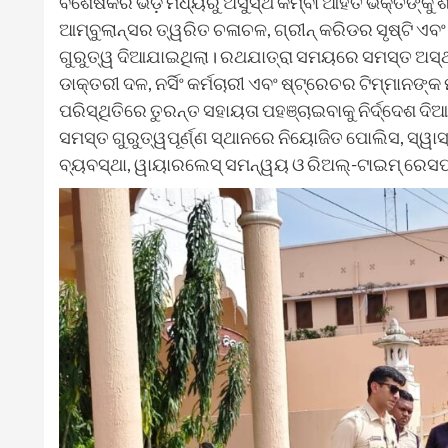
ବିଶେଷକରି ଭିଡ଼ ମଧ୍ୟରୁ ଅସୁସ୍ଥ କିମ୍ବା ଆହତ ଭକ୍ତଙ୍କୁ ଶ
ଆମ୍ବୁଲାନ୍ସର ତ୍ୱରିତ ଚଳାଚଳ, ଗ୍ରୀନ୍ କରିଡର ସୃଷ୍ଟି ଏବଂ
ଗୁରୁତ୍ୱ ଦିଆଯାଇଥିଲା। ରଥଯାତ୍ରା ସମୟରେ ସମସ୍ତ ଅସ୍ଥାୟୀ ଚି
ଡାକ୍ତରୀ ଦଳ, ନର୍ସିଂ କର୍ମଚାରୀ ଏବଂ ଷ୍ଟ୍ରେଚର ଟିମ୍‌ମା
ପରିସ୍ଥିତିରେ ତୁରନ୍ତ ସହାୟତା ପହଞ୍ଚାଇବାକୁ ନିର୍ଦ୍ଦେଶ ଦ
ସମସ୍ତ ଗୁରୁତ୍ୱପୂର୍ଣ୍ଣ ସ୍ଥାନରେ ନିୟୋଜିତ ପୋଲିସ, ସ୍ୱା
ବ୍ୟବସ୍ଥା, ୱାୟାରଲେସ୍ ସମନ୍ୱୟ ଓ ରିଅଲ୍-ଟାଇମ୍ ରେସପନ