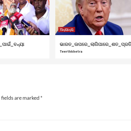
ଅନ୍ୟାନ୍ୟ
ି_ପାଇଁ_ବନ୍ୟା
ଭାରତ_ଉପରେ_ଲାଗିପାରେ_ଶତ_ପ୍ରତି
Teerthkhetra
 fields are marked
*