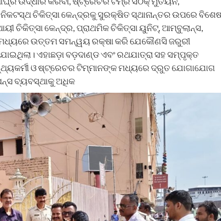
ୀଘ୍ର ଉଦ୍ଧାର କରିବା, ଷ୍ଟ୍ରେଚର ଟିମ୍‌ର ସଠିକ୍ ମୁତୟନ,
 ନିକଟସ୍ଥ ଚିକିତ୍ସା କେନ୍ଦ୍ରକୁ ସୁରକ୍ଷିତ ସ୍ଥାନାନ୍ତର ଉପରେ ବିଶେ
କିତ୍ସା କେନ୍ଦ୍ର, ପ୍ରାଥମିକ ଚିକିତ୍ସା ୟୁନିଟ୍‌, ଆମ୍ବୁଲାନ୍ସ,
ନଙ୍କ ମଧ୍ୟରେ ଉତ୍ତମ ସମନ୍ୱୟ ରକ୍ଷା କରି ଯେକୌଣସି ଜରୁରୀ
ିଆଯାଇଥିଲା। ଏହାଛଡ଼ା ବଡ଼ଦାଣ୍ଡ ଏବଂ ରଥଯାତ୍ରା ସହ ସମ୍ପୃକ୍ତ
ସ୍ଥ୍ୟକର୍ମୀ ଓ ଷ୍ଟ୍ରେଚର ଟିମ୍‌ମାନଙ୍କ ମଧ୍ୟରେ ଦ୍ରୁତ ଯୋଗାଯୋଗ
୍ସ ବ୍ୟବସ୍ଥାକୁ ଅଧିକ