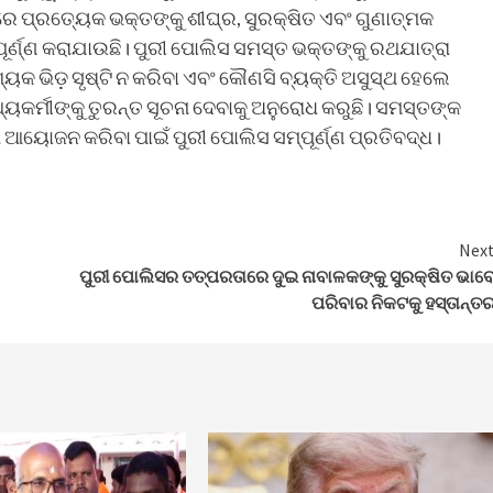
 ପ୍ରତ୍ୟେକ ଭକ୍ତଙ୍କୁ ଶୀଘ୍ର, ସୁରକ୍ଷିତ ଏବଂ ଗୁଣାତ୍ମକ
ପୂର୍ଣ୍ଣ କରାଯାଉଛି। ପୁରୀ ପୋଲିସ ସମସ୍ତ ଭକ୍ତଙ୍କୁ ରଥଯାତ୍ରା
କ ଭିଡ଼ ସୃଷ୍ଟି ନ କରିବା ଏବଂ କୌଣସି ବ୍ୟକ୍ତି ଅସୁସ୍ଥ ହେଲେ
ଥ୍ୟକର୍ମୀଙ୍କୁ ତୁରନ୍ତ ସୂଚନା ଦେବାକୁ ଅନୁରୋଧ କରୁଛି। ସମସ୍ତଙ୍କ
ଆୟୋଜନ କରିବା ପାଇଁ ପୁରୀ ପୋଲିସ ସମ୍ପୂର୍ଣ୍ଣ ପ୍ରତିବଦ୍ଧ।
Nex
ପୁରୀ ପୋଲିସର ତତ୍ପରତାରେ ଦୁଇ ନାବାଳକଙ୍କୁ ସୁରକ୍ଷିତ ଭାବ
ପରିବାର ନିକଟକୁ ହସ୍ତାନ୍ତ