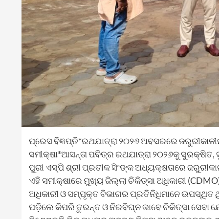
ପ୍ରେସ ବିଜ୍ଞପ୍ତି*ରଥଯାତ୍ରା ୨୦୨୬ ଅବସରରେ ଜରୁରୀକାଳୀନ
ସମୀକ୍ଷା*ଆସନ୍ତା ପବିତ୍ର ରଥଯାତ୍ରା ୨୦୨୬କୁ ସୁରକ୍ଷିତ, 
ପୁରୀ ଏସ୍ପି ଶ୍ରୀ ପ୍ରତୀକ ସିଂଙ୍କ ଅଧ୍ୟକ୍ଷତାରେ ଜରୁରୀକା
ଏହି ସମୀକ୍ଷାରେ ମୁଖ୍ୟ ଜିଲ୍ଲା ଚିକିତ୍ସା ଅଧିକାରୀ (CDMO
ଅଧିକାରୀ ଓ ସମ୍ପୃକ୍ତ ବିଭାଗର ପ୍ରତିନିଧିମାନେ ଉପସ୍
ପଡ଼ିଲେ କିପରି ତୁରନ୍ତ ଓ ନିରବିଘ୍ନ ଭାବେ ଚିକିତ୍ସା ସେବା