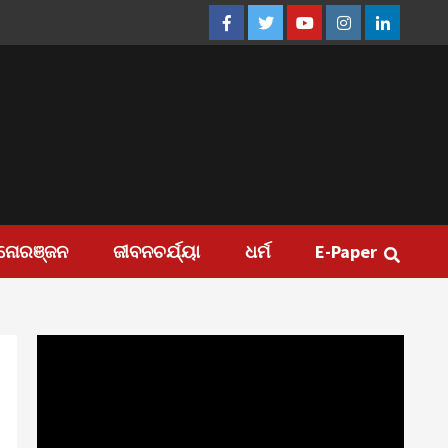
Facebook
Twitter
Youtube
Instagram
Linkedin
ନୋରଞ୍ଜନ
ଜୀବନଚର୍ଯ୍ୟା
ଧର୍ମ
E-Paper