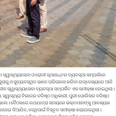
 ସ୍ୱାସ୍ଥ୍ୟସେବା ଓ ରୋଗୀ ସ୍ଥାନାନ୍ତର ବ୍ୟବସ୍ଥା ସମ୍ପର୍କରେ
ସୁଚାରୁ ଓ ସୁବ୍ୟବସ୍ଥିତ ଭାବେ ପରିଚାଳନା କରିବା ଉଦ୍ଦେଶ୍ୟରେ ଆଜି
ଳୀନ ସ୍ୱାସ୍ଥ୍ୟସେବା ବ୍ୟବସ୍ଥା ସମ୍ପର୍କିତ ଏକ ସମୀକ୍ଷା ହୋଇଥିଲା।
), ସ୍ୱାସ୍ଥ୍ୟ ବିଭାଗର ବରିଷ୍ଠ ଅଧିକାରୀ, ପୁରୀ ପୋଲିସର ବରିଷ୍ଠ
ଥିତ ଥିଲେ। ବୈଠକରେ ରଥଯାତ୍ରା ସମୟରେ ଭକ୍ତମାନଙ୍କୁ ଆବଶ୍ୟକ
 ଯୋଗାଇ ଦିଆଯିବ, ସେଥିପାଇଁ ବିସ୍ତୃତ ସମୀକ୍ଷା କରାଯାଇଥିଲା।