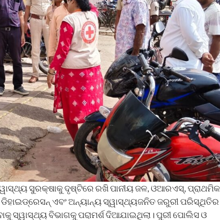
ସ୍ଥ୍ୟ ସୁରକ୍ଷାକୁ ଦୃଷ୍ଟିରେ ରଖି ପାନୀୟ ଜଳ, ଓଆରଏସ୍‌, ପ୍ରାଥମିକ
୍‌, ଡିହାଇଡ୍ରେସନ୍‌ ଏବଂ ଅନ୍ୟାନ୍ୟ ସ୍ୱାସ୍ଥ୍ୟଜନିତ ଜରୁରୀ ପରିସ୍ଥିତିର
ବାକୁ ସ୍ୱାସ୍ଥ୍ୟ ବିଭାଗକୁ ପରାମର୍ଶ ଦିଆଯାଇଥିଲା। ପୁରୀ ପୋଲିସ ଓ