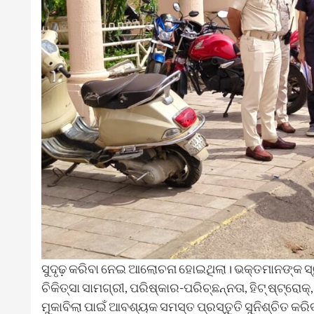
ସୁଦୃଢ଼ କରିବା ନେଇ ଆଲୋଚନା ହୋଇଥିଲା। ଭକ୍ତମାନଙ୍କ ସ୍ୱା
ଚିକିତ୍ସା ସାମଗ୍ରୀ, ପରିଷ୍କାର-ପରିଚ୍ଛନ୍ନତା, ହିଟ୍‌ ଷ୍ଟ୍ରୋକ
ମୁକାବିଲା ପାଇଁ ଆବଶ୍ୟକ ସମସ୍ତ ପ୍ରସ୍ତୁତି ସୁନିଶ୍ଚିତ କରି