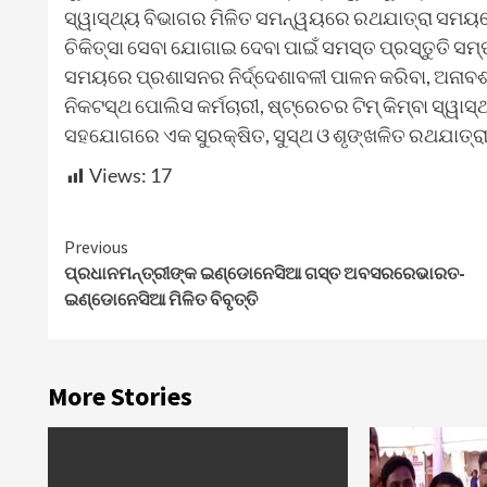
ସ୍ୱାସ୍ଥ୍ୟ ବିଭାଗର ମିଳିତ ସମନ୍ୱୟରେ ରଥଯାତ୍ରା ସମୟରେ
ଚିକିତ୍ସା ସେବା ଯୋଗାଇ ଦେବା ପାଇଁ ସମସ୍ତ ପ୍ରସ୍ତୁତି ସମ୍
ସମୟରେ ପ୍ରଶାସନର ନିର୍ଦ୍ଦେଶାବଳୀ ପାଳନ କରିବା, ଅନାବଶ୍ୟ
ନିକଟସ୍ଥ ପୋଲିସ କର୍ମଚାରୀ, ଷ୍ଟ୍ରେଚର ଟିମ୍ କିମ୍ବା ସ୍ୱାସ୍
ସହଯୋଗରେ ଏକ ସୁରକ୍ଷିତ, ସୁସ୍ଥ ଓ ଶୃଙ୍ଖଳିତ ରଥଯାତ୍ରା 
Views:
17
Continue
Previous
ପ୍ରଧାନମନ୍ତ୍ରୀଙ୍କ ଇଣ୍ଡୋନେସିଆ ଗସ୍ତ ଅବସରରେଭାରତ-
Reading
ଇଣ୍ଡୋନେସିଆ ମିଳିତ ବିବୃତ୍ତି
More Stories