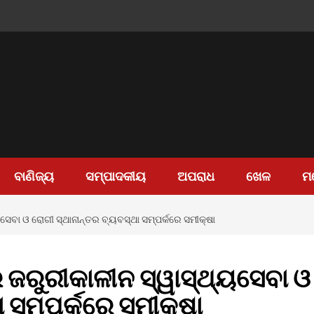
ବାଣିଜ୍ୟ
ସମ୍ପାଦକୀୟ
ଅପରାଧ
ଖେଳ
ମ
ବା ଓ ରୋଗୀ ସ୍ଥାନାନ୍ତର ବ୍ୟବସ୍ଥା ସମ୍ପର୍କରେ ସମୀକ୍ଷା
ଜରୁରୀକାଳୀନ ସ୍ୱାସ୍ଥ୍ୟସେବା ଓ
 ସମ୍ପର୍କରେ ସମୀକ୍ଷା