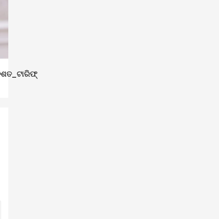
ଶତ_ଟାରିଫ୍