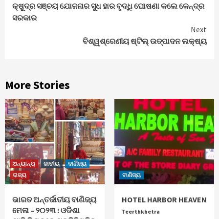
କ୍ଷୁଦ୍ର ସଞ୍ଚୟ ଯୋଜନାର ସୁଧ ହାର ବୃଦ୍ଧି ଘୋଷଣା କଲେ କେନ୍ଦ୍ର
Reading
ସରକାର
Next
ବିଶ୍ୱଶ୍ରେଣୀୟ ଷ୍ଟିଲ୍‌ ଉତ୍ପାଦନ ଲକ୍ଷ୍ୟ
More Stories
ଅନ୍ୟାନ୍ୟ
ଜାତୀୟ
ବାଣିଜ୍ୟ
ରାଜ୍ୟ
ବାଣିଜ୍ୟ
ଭାରତ ଅନ୍ତର୍ଜାତୀୟ ବାଣିଜ୍ୟ
HOTEL HARBOR HEAVEN
ମେଳା – ୨୦୨୩ : ଓଡିଶା
Teerthkhetra