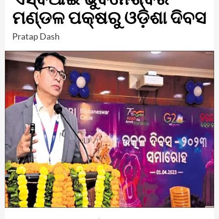
ମଣ୍ଡଳ ପକ୍ଷରୁ ଓଡ଼ିଶା ଦିବସ
Pratap Dash