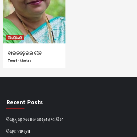
ଅନ୍ୟାନ୍ୟ
ବାଇଚଢ଼େଇର ଗୀତ
Teerthkhetra
Recent Posts
ବିଶ୍ୱ ସ୍ତନପାନ ସପ୍ତାହ ପାଳିତ
ବିଶ୍ଵ ଆତ୍ମା