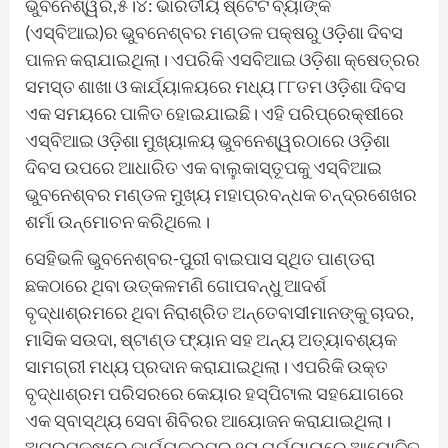
ଭୁବନେଶ୍ୱର,୫।୪: ଭାରତୀୟ ଷ୍ଟେଟ ବ୍ୟାଙ୍କ
(ଏସ୍‌ବିଆଇ)ର ଭୁବନେଶ୍ବର ମଣ୍ଡଳ ପକ୍ଷରୁ ଓଡ଼ିଶା ଦିବସ
ପାଳନ କରାଯାଇଥିଲା। ଏପରିକି ଏସବିଆଇ ଓଡ଼ିଶା କ୍ଷେତ୍ରର
ସମସ୍ତ ଶାଖା ଓ କାର୍ଯ୍ୟାଳୟରେ ମଧ୍ୟ ୮୮ତମ ଓଡ଼ିଶା ଦିବସ
ଏକ ସମୟରେ ପାଳିତ ହୋଇଯାଇଛି। ଏହି ପରିପ୍ରେକ୍ଷୀରେ
ଏସ୍‌ବିଆଇ ଓଡ଼ିଶା ମୁଖ୍ୟାଳୟ ଭୁବନେଶ୍ୱରଠାରେ ଓଡ଼ିଶା
ଦିବସ ଉପରେ ଆଧାରିତ ଏକ ବାଲୁକାସ୍ତୂପକୁ ଏସ୍‌ବିଆଇ
ଭୁବନେଶ୍ବର ମଣ୍ଡଳ ମୁଖ୍ୟ ମହାପ୍ରବନ୍ଧକ ଚନ୍ଦ୍ରଶେଖର
ଶର୍ମା ଉନ୍ମୋଚନ କରିଥିଲେ।
ସେହିଭଳି ଭୁବନେଶ୍ବର-ପୁରୀ ବାଇପାସ ସ୍ଥିତ ପାଣ୍ଡରା
ଛକଠାରେ ଥିବା ଉତ୍କଳମଣି ଗୋପବନ୍ଧୁ ଆଦର୍ଶ
ବୃଦ୍ଧାଶ୍ରମରେ ଥିବା ନିରାଶ୍ରିତ ଅନ୍ତେବାସୀମାନଙ୍କୁ ଚାଦର,
ମାସିକ ସଉଦା, ଷ୍ଟାଣ୍ଡ ଫ୍ୟାନ ସହ ଅନ୍ୟ ଅତ୍ୟାବଶ୍ୟକ
ସାମଗ୍ରୀ ମଧ୍ୟ ପ୍ରଦାନ କରାଯାଇଥିଲା। ଏପରିକି ଉକ୍ତ
ବୃଦ୍ଧାଶ୍ରମ ପରିସରରେ କେୟାର ହସ୍ପିଟାଲ ସହଯୋଗରେ
ଏକ ସ୍ବାସ୍ଥ୍ୟ ସେବା ଶିବିରର ଆୟୋଜନ କରାଯାଇଥିଲା।
ଅପରପକ୍ଷରେ କାର୍ଯ୍ୟକ୍ରମର ୨ୟ ପର୍ଯ୍ୟାୟରେ ଆୟୋଜିତ