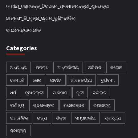
ଜାତୀୟ_ହସ୍ତତନ୍ତ_ଦିବସରେ_ପ୍ରଧାନମନ୍ତ୍ରୀ_ଶୁଭେଚ୍ଛା
ଛାତ୍ରୋଂ_କି_ଗୁଞ୍ଜ_ସ୍ଥାନ_ବୁକିଂ ବାତିଲ୍
ବାଇଚଢ଼େଇର ଗୀତ
Categories
ଅନ୍ୟାନ୍ୟ
ଅପରାଧ
ଆନ୍ତର୍ଜାତୀୟ
ଓଲିଉଡ
କରୋନା
କୋଣାର୍କ
ଖେଳ
ଜାତୀୟ
ଜୀବନଚର୍ଯ୍ୟା
ଦୁର୍ଘଟଣା
ଧର୍ମ
ନୂଆଦିଲ୍ଲୀ
ପାଣିପାଗ
ପୁରୀ
ବଲିଉଡ
ବାଣିଜ୍ୟ
ଭୁବନେଶ୍ବର
ମନୋରଞ୍ଜନ
ରଥଯାତ୍ରା
ରାଜନୈତିକ
ରାଜ୍ୟ
ଶିକ୍ଷା
ସମ୍ପାଦକୀୟ
ସ୍ବାସ୍ଥ୍ୟ
ସ୍ବାସ୍ଥ୍ୟ