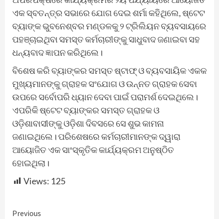
ଏକ ସ୍ବତନ୍ତ୍ର ସଭାରେ ଯୋଗ ଦେଇ ଶର୍ମା କହିଥିଲେ, ଷ୍ଟେଟ
ବ୍ୟାଙ୍କ ଭୁବନେଶ୍ବର ମଣ୍ଡଳକୁ ୨ ଟ୍ରିଲିୟନ ବ୍ୟବସାୟରେ
ପହଞ୍ଚାଇଥିବା ସମସ୍ତ କର୍ମଚାରୀଙ୍କୁ ସାଧୁବାଦ ଜଣାଇବା ସହ
ଧନ୍ୟବାଦ ଜ୍ଞାପନ କରିଥିଲେ।
ବିଶେଷ କରି ବ୍ୟାଙ୍କର ସମସ୍ତ ଷ୍ଟାଫ୍‌ ଓ ବ୍ୟବସାୟିକ ଏକକ
ମୁଖ୍ୟମାନଙ୍କୁ ଗ୍ରାହକ ସଂଯୋଗ ଓ ଉନ୍ନତ ଗ୍ରାହକ ସେବା
ଉପରେ ସର୍ବୋପରି ଧ୍ୟାନ ଦେବା ପାଇଁ ପରାମର୍ଶ ଦେଇଥିଲେ।
ଏପରିକି ଷ୍ଟେଟ ବ୍ୟାଙ୍କର ସମସ୍ତ ଗ୍ରାହକ ଓ
ଓଡ଼ିଶାବାସୀଙ୍କୁ ଓଡ଼ିଶା ଦିବସରେ ସେ ଶୁଭ କାମନା
ଜଣାଇଥିଲେ। ପରିଶେଷରେ କର୍ମଚାରୀମାନଙ୍କ ଦ୍ୱାରା
ଆୟୋଜିତ ଏକ ସାଂସ୍କୃତିକ କାର୍ଯ୍ୟକ୍ରମ ଅନୁଷ୍ଠିତ
ହୋଇଥିଲା।
Views:
125
Continue
Previous