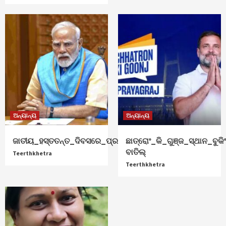
ଅନ୍ୟାନ୍ୟ
ଅନ୍ୟାନ୍ୟ
ଜାତୀୟ_ହସ୍ତତନ୍ତ_ଦିବସରେ_ପ୍ରଧାନମନ୍ତ୍ରୀ_ଶୁଭେଚ୍ଛା
ଛାତ୍ରୋଂ_କି_ଗୁଞ୍ଜ_ସ୍ଥାନ_ବୁକିଂ
ବାତିଲ୍
Teerthkhetra
Teerthkhetra