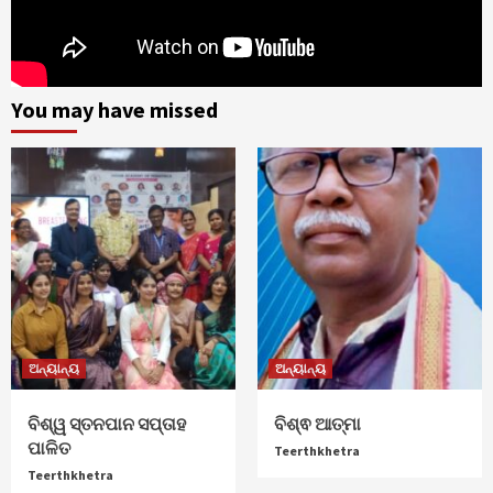
You may have missed
ଅନ୍ୟାନ୍ୟ
ଅନ୍ୟାନ୍ୟ
ବିଶ୍ୱ ସ୍ତନପାନ ସପ୍ତାହ
ବିଶ୍ଵ ଆତ୍ମା
ପାଳିତ
Teerthkhetra
Teerthkhetra