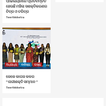
ପାଭିଲିୟନରେ ପ୍ରତିବିମ୍ବିତ
ହେଉଛି ମହିଳା ସଶକ୍ତିକରଣର
ଚିତ୍ର ଓ ଚରିତ୍ର
Teerthkhetra
ଅନ୍ୟାନ୍ୟ
ବାଣିଜ୍ୟ
ରାଜ୍ୟ
ଜେକେ କାଗଜ କଳର
“ନାରୀଶକ୍ତି ସମ୍ମାନ “
Teerthkhetra