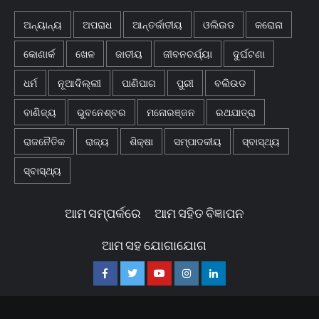
ଅନ୍ୟାନ୍ୟ
ଅପରାଧ
ଆନ୍ତର୍ଜାତୀୟ
ଓଲିଉଡ
କରୋନା
କୋଣାର୍କ
ଖେଳ
ଜାତୀୟ
ଜୀବନଚର୍ଯ୍ୟା
ଦୁର୍ଘଟଣା
ଧର୍ମ
ନୂଆଦିଲ୍ଲୀ
ପାଣିପାଗ
ପୁରୀ
ବଲିଉଡ
ବାଣିଜ୍ୟ
ଭୁବନେଶ୍ବର
ମନୋରଞ୍ଜନ
ରଥଯାତ୍ରା
ରାଜନୈତିକ
ରାଜ୍ୟ
ଶିକ୍ଷା
ସମ୍ପାଦକୀୟ
ସ୍ବାସ୍ଥ୍ୟ
ସ୍ବାସ୍ଥ୍ୟ
ଆମ ସମ୍ପର୍କରେ
ଆମ ସହିତ ବିଜ୍ଞାପନ
ଆମ ସହ ଯୋଗାଯୋଗ
Facebook
Twitter
Youtube
Instagram
Linkedin