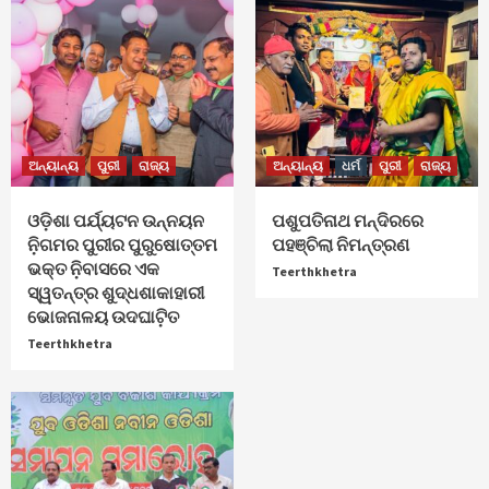
ଅନ୍ୟାନ୍ୟ
ପୁରୀ
ରାଜ୍ୟ
ଅନ୍ୟାନ୍ୟ
ଧର୍ମ
ପୁରୀ
ରାଜ୍ୟ
ଓଡ଼ିଶା ପର୍ଯ୍ୟଟନ ଉନ୍ନୟନ
ପଶୁପତିନାଥ ମନ୍ଦିରରେ
ନ଼ିଗମର ପୁରୀର ପୁରୁଷୋତ୍ତମ
ପହଞ୍ଚିଲା ନିମନ୍ତ୍ରଣ
ଭକ୍ତ ନ଼ିବାସରେ ଏକ
Teerthkhetra
ସ୍ୱତନ୍ତ୍ର ଶୁଦ୍ଧଶାକାହାରୀ
ଭୋଜନାଳୟ ଉଦଘାଟ଼ିତ
Teerthkhetra