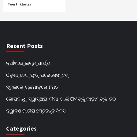
Teerthkhetra
Recent Posts
ନୂଆଁଖାଇ_ଲଗ୍ନ_ଧାର୍ଯ୍ୟ
ଓଡ଼ିଶା_ହେବ_ଫୁଡ୍‌_ପ୍ରୋସେସିଂ_ହବ୍‌
ସ୍କୁଲରେ_ଗୁଳିମାଡ଼ରେ_୮ମୃତ
ଗୋପବନ୍ଧୁ_ସ୍ୱାସ୍ଥ୍ୟ_ବୀମା_ପାଇଁ CMଙ୍କୁ କାଡ଼ାମଙ୍କ_ଚିଠି
ଦ୍ୱାଦଶ ଜାତୀୟ ହସ୍ତତନ୍ତ ଦିବସ
Categories