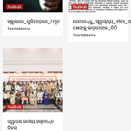
ଅନ୍ୟାନ୍ୟ
ଅନ୍ୟାନ୍ୟ
ସ୍କୁଲରେ_ଗୁଳିମାଡ଼ରେ_୮ମୃତ
ଗୋପବନ୍ଧୁ_ସ୍ୱାସ୍ଥ୍ୟ_ବୀମା_ପ
CMଙ୍କୁ କାଡ଼ାମଙ୍କ_ଚିଠି
Teerthkhetra
Teerthkhetra
ଅନ୍ୟାନ୍ୟ
ଦ୍ୱାଦଶ ଜାତୀୟ ହସ୍ତତନ୍ତ
ଦିବସ