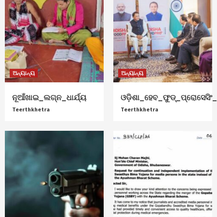
ଅନ୍ୟାନ୍ୟ
ଅନ୍ୟାନ୍ୟ
ନୂଆଁଖାଇ_ଲଗ୍ନ_ଧାର୍ଯ୍ୟ
ଓଡ଼ିଶା_ହେବ_ଫୁଡ୍‌_ପ୍ରୋସେସିଂ_ହ
Teerthkhetra
Teerthkhetra