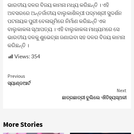
ଭାରତୀୟ ଦଳର ବିଜୟ କାମନା ମଧ୍ୟ କରିଛନ୍ତି । ଏହି
ଅବସରରେ ଅନ୍ତର୍ଜାତୀୟ ବାଲୁକାଶିଳ୍ପୀ ପଦ୍ମଶ୍ରୀ ସୁଦର୍ଶନ
ପଟନାୟକ ପୁରୀ ବେଳାଭୂମିରେ ନିର୍ମାଣ କରିଛନ୍ତି ଏକ
ବାଲୁକାକଳା ସ୍ଥାପତ୍ୟ । ଏହି ବାଲୁକାକଳା ମାଧ୍ୟମରେ ସେ
ଭାରତୀୟ ଦଳକୁ ଶୁଭେଚ୍ଛା ଜଣାଇବା ସହ ଦଳର ବିଜୟ କାମନା
କରିଛନ୍ତି ।
Views:
354
Continue
Previous
ସ୍ୟାଣ୍ଡଆର୍ଟ
Reading
Next
ଛାତ୍ରଛାତ୍ରୀ ବୁଲିଲେ ଐତିହ୍ୟସ୍ଥଳୀ
More Stories