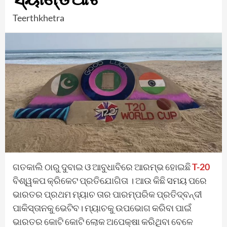
Teerthkhetra
ଗତକାଲି ଠାରୁ ଦୁବାଇ ଓ ଆବୁଧାବିରେ ଆରମ୍ଭ ହୋଇଛି
T-20
ବିଶ୍ୱକପ କ୍ରିକେଟ ପ୍ରତିଯୋଗିତା । ଆଉ କିଛି ସମୟ ପରେ
ଭାରତର ପ୍ରଥମ ମ୍ୟାଚ ତାର ପାରମ୍ପରିକ ପ୍ରତିଦ୍ବନ୍ଦୀ
ପାକିସ୍ତାନକୁ ଭେଟିବ। ମ୍ୟାଚକୁ ଉପଭୋଗ କରିବା ପାଇଁ
ଭାରତର କୋଟି କୋଟି ଲୋକ ଅପେକ୍ଷା କରିଥିବା ବେଳେ