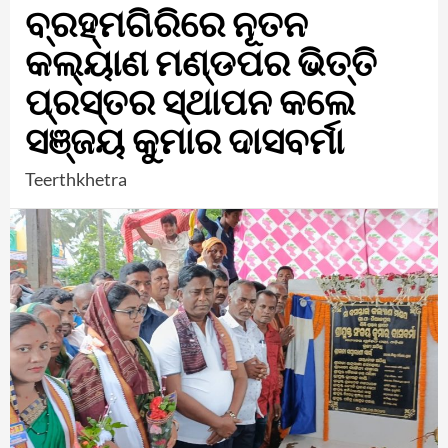
ବ୍ରହ୍ମଗିରିରେ ନୂତନ
କଲ୍ୟାଣ ମଣ୍ଡପର ଭିତ୍ତି
ପ୍ରସ୍ତର ସ୍ଥାପନ କଲେ
ସଞ୍ଜୟ କୁମାର ଦାସବର୍ମା
Teerthkhetra