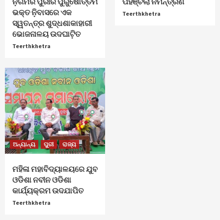
ନ଼ିଗମର ପୁରୀର ପୁରୁଷୋତ୍ତମ
ପହଞ୍ଚିଲା ନିମନ୍ତ୍ରଣ
ଭକ୍ତ ନ଼ିବାସରେ ଏକ
Teerthkhetra
ସ୍ୱତନ୍ତ୍ର ଶୁଦ୍ଧଶାକାହାରୀ
ଭୋଜନାଳୟ ଉଦଘାଟ଼ିତ
Teerthkhetra
ଅନ୍ୟାନ୍ୟ
ପୁରୀ
ରାଜ୍ୟ
ମହିଳା ମହାବିଦ୍ୟାଳୟରେ ଯୁବ
ଓଡିଶା ନବୀନ ଓଡିଶା
କାର୍ଯ୍ୟକ୍ରମ ଉଦଯାପିତ
Teerthkhetra