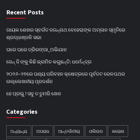
Recent Posts
ଗାୟକ ଶେଖର ସ୍ବର୍ଗତ ଜଗନ୍ନାଥ ବେହେରାଙ୍କ ଅମ୍ଳାନ ସ୍ମୃତିରେ
ଶ୍ରଦ୍ଧାଞ୍ଜଳି ସଭା
ଘରେ ଘରେ ତ୍ରିରଙ୍ଗା_ଅଭିଯାନ
ଜେନ୍‌ ଜି ଙ୍କୁ କିଛି ଭ୍ରମିତ କରୁଛନ୍ତି: ଧର୍ମେନ୍ଦ୍ର
୨୦୨୬–୨୭ରେ ପଣ୍ୟ ପରିବହନ କ୍ଷେତ୍ରରେ ପୂର୍ବତଟ ରେଳପଥର
ଉଲ୍ଲେଖନୀୟ ପ୍ରଦର୍ଶନ
ହେ ପ୍ରଭୁ ! ସବୁ ତ ତୁମରି ଖେଳ
Categories
ଅନ୍ୟାନ୍ୟ
ଅପରାଧ
ଆନ୍ତର୍ଜାତୀୟ
ଓଲିଉଡ
କରୋନା