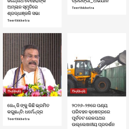
ଜଗନ୍ନାଥ ବେହେରାଙ୍କ
ତ୍ରିରଙ୍ଗା_ଅଭିଯାନ
ଅମ୍ଳାନ ସ୍ମୃତିରେ
Teerthkhetra
ଶ୍ରଦ୍ଧାଞ୍ଜଳି ସଭା
Teerthkhetra
ଅନ୍ୟାନ୍ୟ
ଅନ୍ୟାନ୍ୟ
ଜେନ୍‌ ଜି ଙ୍କୁ କିଛି ଭ୍ରମିତ
୨୦୨୬–୨୭ରେ ପଣ୍ୟ
କରୁଛନ୍ତି: ଧର୍ମେନ୍ଦ୍ର
ପରିବହନ କ୍ଷେତ୍ରରେ
ପୂର୍ବତଟ ରେଳପଥର
Teerthkhetra
ଉଲ୍ଲେଖନୀୟ ପ୍ରଦର୍ଶନ