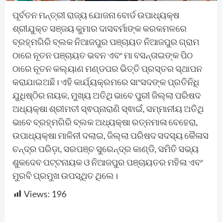
ପୂର୍ବତନ ମନ୍ତ୍ରୀ ରାଜ୍ୟ ଯୋଜନା ବୋର୍ଡ ଉପାଧ୍ୟକ୍ଷ
ଶ୍ରୀଯୁକ୍ତ ସଞ୍ଜୟ କୁମାର ଦାସବର୍ମାଙ୍କ କରକମଳରେ
ବ୍ରହ୍ମଗିରି ବ୍ଲକ ନିଆଜପୁର ପଞ୍ଚାୟତ ନିଆଜପୁର ଗ୍ରାମ
ଠାରେ ନୂତନ ପଞ୍ଚାୟତ ଭବନ ଏବଂ ମା ବସନ୍ତାଇଙ୍କ ପିଠ
ଠାରେ ନୂତନ କଲ୍ୟାଣ ମଣ୍ଡପର ଭିତ୍ତି ପ୍ରସ୍ତର ସ୍ଥାପନ
କରାଯାଇଅଛି। ଏହି କାର୍ଯ୍ୟକ୍ରମରେ ସାଂସଦଙ୍କ ପ୍ରତିନିଧି
ଯୁଧିଷ୍ଠିର ନାୟକ, ମୁଖ୍ୟ ଅତିଥି ଭାବେ ପୁରୀ ଜିଲ୍ଲା ପରିଷଦ
ଅଧ୍ୟକ୍ଷା ଶ୍ରୀମତୀ ସ୍ଵପ୍ନାରାଣି ସ୍ଵାଇଁ, ସମ୍ମାନୀୟ ଅତିଥି
ଭାବେ ବ୍ରହ୍ମଗିରି ବ୍ଲକ ଅଧ୍ୟକ୍ଷା ରତ୍ନମାଳା ବେହେରା,
ଉପାଧ୍ୟକ୍ଷା ମାଳିନୀ ଦଲାଇ, ଜିଲ୍ଲା ପରିଷଦ ସଦସ୍ୟ କୈଳାସ
ଚନ୍ଦ୍ର ପରିଡ଼ା, ସରପଞ୍ଚ ସୁରେନ୍ଦ୍ର କାଣ୍ଡି, ସମିତି ସଭ୍ୟ
ଶୁକଦେବ ପଟ୍ଟନାୟକ ଓ ନିଆଜପୁର ପଞ୍ଚାୟତର ମହିଳା ଏବଂ
ମୁରବି ପ୍ରମୁଖ ଉପସ୍ଥିତ ଥିଲେ।
Views:
196