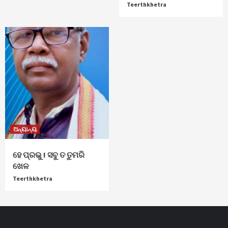
Teerthkhetra
ଅନ୍ୟାନ୍ୟ
ହେ ପ୍ରଭୁ ! ସବୁ ତ ତୁମରି
ଖେଳ
Teerthkhetra