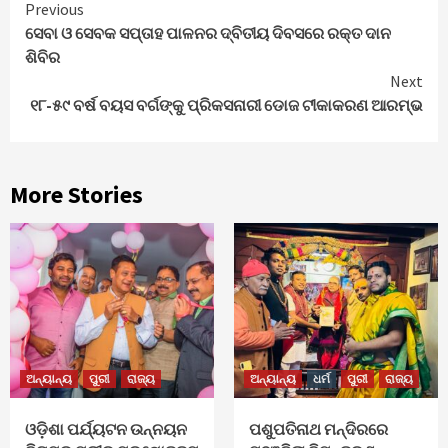
Continue
Previous
ସେବା ଓ ସେବକ ସପ୍ତାହ ପାଳନର ଦ୍ବିତୀୟ ଦିବସରେ ରକ୍ତ ଦାନ
Reading
ଶିବିର
Next
୧୮-୫୯ ବର୍ଷ ବୟସ ବର୍ଗଙ୍କୁ ପ୍ରିକସନାରୀ ଡୋଜ ଟୀକାକରଣ ଆରମ୍ଭ
More Stories
ଅନ୍ୟାନ୍ୟ
ପୁରୀ
ରାଜ୍ୟ
ଅନ୍ୟାନ୍ୟ
ଧର୍ମ
ପୁରୀ
ରାଜ୍ୟ
ଓଡ଼ିଶା ପର୍ଯ୍ୟଟନ ଉନ୍ନୟନ
ପଶୁପତିନାଥ ମନ୍ଦିରରେ