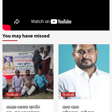
You may have missed
ଅନ୍ୟାନ୍ୟ
ଅନ୍ୟାନ୍ୟ
ଗାୟକ ଶେଖର ସ୍ବର୍ଗତ
ଘରେ ଘରେ