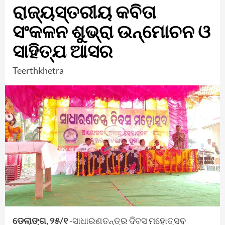
ରାଜ୍ୟସ୍ତରୀୟ କବିତା
ସଂକଳନ ଶୁଭ୍ରା ଉନ୍ମୋଚନ ଓ
ସାହିତ୍ଯ ଆସର
Teerthkhetra
ଡେଲାଙ୍ଗ, ୨୫/୧
-ସାଧାରଣତନ୍ତ୍ର ଦିବସ ମହୋତ୍ସବ