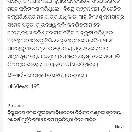
ସାରସ୍ବତ ସାଧକ ବିଜଯ କୁମାର ପଟ୍ଟନାୟକ ସଂଯୋଜନା ସହ
ମଞ୍ଚ ପରିଚାଳନା କରିଥିଲେ । ବିଶ୍ୱ ରଞ୍ଜନ ମହାନ୍ତି ରୋହିତ
ଚମ୍ପତି,ଶରତ ମହାପାତ୍ର ,ଅଧିକାରୀ ସାହୁ ,ହିମାଂଶୁ ମହାପାତ୍ର
ସମେତ ସତୁରୀ ରୁ ଉର୍ଦ୍ଧ୍ୱ କବି/ କବୟିତ୍ରୀମାନେ
ଅଂଶଗ୍ରହଣ କରି ସ୍ଵରଚୀତ କବିତା ଆବ୍ରୁତୀ କରିଥିଲେ।
ଅନୁଷ୍ଠାନ ପକ୍ଷରୁ ବିଭିନ୍ନ କ୍ଷେତ୍ରରେ ପ୍ରତିଭାଧାରୀ
ମାନଙ୍କୁ ମାନପତ୍ର ଓ ଉତ୍ତରୀୟ ପ୍ରଦାନ କରାଯାଇ
ସମ୍ବଦ୍ଧିତ କରାଯାଇଥିଲା। ଶେଷରେ ଅନୁଷ୍ଠାନ ର ସଭାପତି
ଲିଂଗରାଜ ବେହେରା ଧନ୍ୟବାଦ ଅର୍ପଣ କରିଥିଲେ।
ରିପୋର୍ଟ – ଗୀତାରାଣୀ ରଣଜିତ, ଡେଲାଙ୍ଗ।
Views:
195
Continue
Previous
ବିଜୁ ଜନତା ଦଳର ଫୁଲବାଣୀ ବିଧାନସଭା ନିର୍ବାଚନ ମଣ୍ଡଳୀ ସ୍ତରୀୟ
Reading
୨୫ ବର୍ଷ ପୂର୍ତ୍ତି ତଥା ୨୬ ତମ ପ୍ରତିଷ୍ଠା ଦିବସ ପାଳିତ
Next