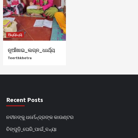
ଅନ୍ୟାନ୍ୟ
ନୂଆଁଖାଇ_ଲଗ୍ନ_ଧାର୍ଯ୍ୟ
Teerthkhetra
Recent Posts
ନବୀନଙ୍କୁ ଧର୍ମେନ୍ଦ୍ରଙ୍କ କାଉଣ୍ଟର
ଚିଙ୍ଗୁଡ଼ି_ଘେରି_ପାଇଁ_ବନ୍ୟା