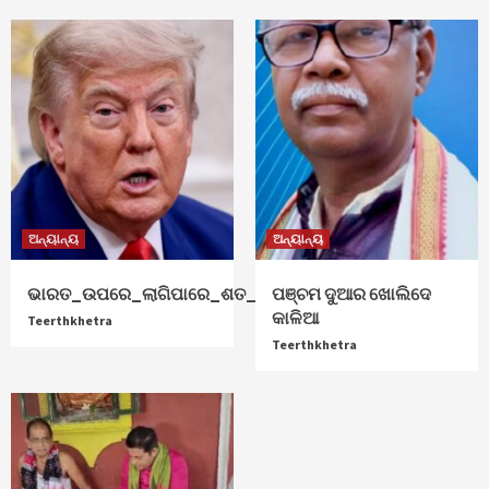
ଅନ୍ୟାନ୍ୟ
ଅନ୍ୟାନ୍ୟ
ଭାରତ_ଉପରେ_ଲାଗିପାରେ_ଶତ_ପ୍ରତିଶତ_ଟାରିଫ୍
ପଞ୍ଚମ ଦୁଆର ଖୋଲିଦେ
କାଳିଆ
Teerthkhetra
Teerthkhetra