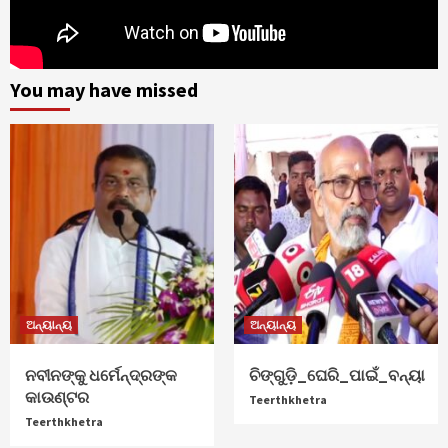
You may have missed
ଅନ୍ୟାନ୍ୟ
ଅନ୍ୟାନ୍ୟ
ନବୀନଙ୍କୁ ଧର୍ମେନ୍ଦ୍ରଙ୍କ
ଚିଙ୍ଗୁଡ଼ି_ଘେରି_ପାଇଁ_ବନ୍ୟା
କାଉଣ୍ଟର
Teerthkhetra
Teerthkhetra