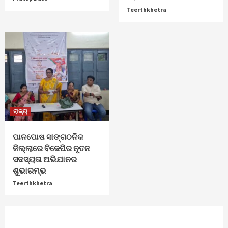
Teerthkhetra
ରାଜ୍ୟ
ପାନପୋଷ ସାଙ୍ଗଠନିକ
ଜିଲ୍ଲାରେ ବିଜେପିର ନୂତନ
ସଦସ୍ୟତା ଅଭିଯାନର
ଶୁଭାରମ୍ଭ
Teerthkhetra