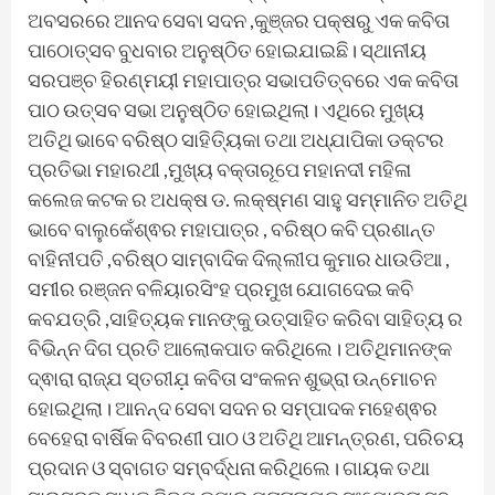
ଅବସରରେ ଆନଦ ସେବା ସଦନ ,କୁଞ୍ଜର ପକ୍ଷରୁ ଏକ କବିତା
ପାଠୋତ୍ସବ ବୁଧବାର ଅନୁଷ୍ଠିତ ହୋଇଯାଇଛି। ସ୍ଥାନୀୟ
ସରପଞ୍ଚ ହିରଣ୍ମୟୀ ମହାପାତ୍ର ସଭାପତିତ୍ବରେ ଏକ କବିତା
ପାଠ ଉତ୍ସବ ସଭା ଅନୁଷ୍ଠିତ ହୋଇଥିଲା। ଏଥିରେ ମୁଖ୍ୟ
ଅତିଥି ଭାବେ ବରିଷ୍ଠ ସାହିତ୍ୟିକା ତଥା ଅଧ୍ଯାପିକା ଡକ୍ଟର
ପ୍ରତିଭା ମହାରଥୀ ,ମୁଖ୍ୟ ବକ୍ତାରୂପେ ମହାନଦୀ ମହିଳା
କଲେଜ କଟକ ର ଅଧକ୍ଷ ଡ. ଲକ୍ଷ୍ମଣ ସାହୁ ସମ୍ମାନିତ ଅତିଥି
ଭାବେ ବାଲୁକେଁଶ୍ଵର ମହାପାତ୍ର , ବରିଷ୍ଠ କବି ପ୍ରଶାନ୍ତ
ବାହିନୀପତି ,ବରିଷ୍ଠ ସାମ୍ବାଦିକ ଦିଲ୍ଲୀପ କୁମାର ଧାଉଡିଆ ,
ସମୀର ରଞ୍ଜନ ବଳିୟାରସିଂହ ପ୍ରମୁଖ ଯୋଗଦେଇ କବି
କବଯତ୍ରି ,ସାହିତ୍ୟକ ମାନଙ୍କୁ ଉତ୍ସାହିତ କରିବା ସାହିତ୍ୟ ର
ବିଭିନ୍ନ ଦିଗ ପ୍ରତି ଆଲୋକପାତ କରିଥିଲେ। ଅତିଥିମାନଙ୍କ
ଦ୍ଵାରା ରାଜ୍ଯ ସ୍ତରୀଯ଼ କବିତା ସଂକଳନ ଶୁଭ୍ରା ଉନ୍ମୋଚନ
ହୋଇଥିଲା। ଆନନ୍ଦ ସେବା ସଦନ ର ସମ୍ପାଦକ ମହେଶ୍ଵର
ବେହେରା ବାର୍ଷିକ ବିବରଣୀ ପାଠ ଓ ଅତିଥି ଆମନ୍ତ୍ରଣ, ପରିଚୟ
ପ୍ରଦାନ ଓ ସ୍ବାଗତ ସମ୍ବର୍ଦ୍ଧନା କରିଥିଲେ। ଗାୟକ ତଥା