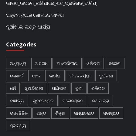
ଭାରତ_ଉପରେ_ଲାଗିପାରେ_ଶତ_ପ୍ରତିଶତ_ଟାରିଫ୍
ପଞ୍ଚମ ଦୁଆର ଖୋଲିଦେ କାଳିଆ
ନୂଆଁଖାଇ_ଲଗ୍ନ_ଧାର୍ଯ୍ୟ
Categories
ଅନ୍ୟାନ୍ୟ
ଅପରାଧ
ଆନ୍ତର୍ଜାତୀୟ
ଓଲିଉଡ
କରୋନା
କୋଣାର୍କ
ଖେଳ
ଜାତୀୟ
ଜୀବନଚର୍ଯ୍ୟା
ଦୁର୍ଘଟଣା
ଧର୍ମ
ନୂଆଦିଲ୍ଲୀ
ପାଣିପାଗ
ପୁରୀ
ବଲିଉଡ
ବାଣିଜ୍ୟ
ଭୁବନେଶ୍ବର
ମନୋରଞ୍ଜନ
ରଥଯାତ୍ରା
ରାଜନୈତିକ
ରାଜ୍ୟ
ଶିକ୍ଷା
ସମ୍ପାଦକୀୟ
ସ୍ବାସ୍ଥ୍ୟ
ସ୍ବାସ୍ଥ୍ୟ