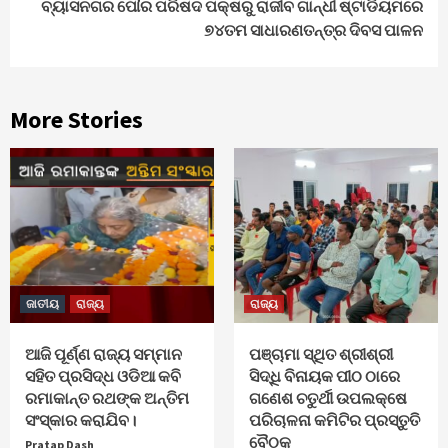
ବ୍ୟାସନଗର ପୌର ପରିଷଦ ପକ୍ଷରୁ ରାଜୀବ ଗାନ୍ଧୀ ଷ୍ଟାଡିୟମରେ
୭୪ତମ ସାଧାରଣତନ୍ତ୍ର ଦିବସ ପାଳନ
More Stories
ଜାତୀୟ
ରାଜ୍ୟ
ରାଜ୍ୟ
ଆଜି ପୂର୍ଣ୍ଣ ରାଜ୍ୟ ସମ୍ମାନ
ପଞ୍ଚାମା ସ୍ଥିତ ଶ୍ରୀଶ୍ରୀ
ସହିତ ପ୍ରସିଦ୍ଧ ଓଡିଆ କବି
ସିଦ୍ଧି ବିନାୟକ ପୀଠ ଠାରେ
ରମାକାନ୍ତ ରଥଙ୍କ ଅନ୍ତିମ
ଗଣେଶ ଚତୁର୍ଥୀ ଉପଲକ୍ଷେ
ସଂସ୍କାର କରାଯିବ।
ପରିଚାଳନା କମିଟିର ପ୍ରସ୍ତୁତି
ବୈଠକ
Pratap Dash