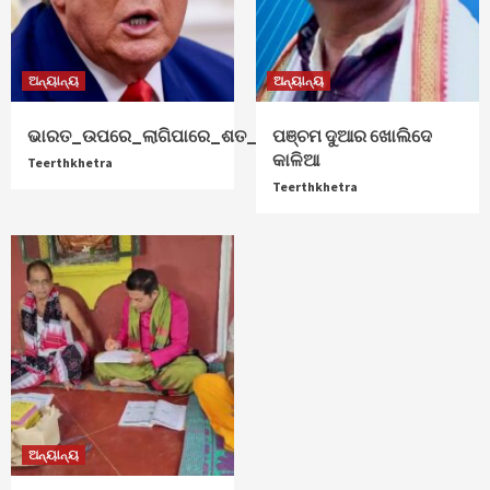
ଅନ୍ୟାନ୍ୟ
ଅନ୍ୟାନ୍ୟ
ଭାରତ_ଉପରେ_ଲାଗିପାରେ_ଶତ_ପ୍ରତିଶତ_ଟାରିଫ୍
ପଞ୍ଚମ ଦୁଆର ଖୋଲିଦେ
କାଳିଆ
Teerthkhetra
Teerthkhetra
ଅନ୍ୟାନ୍ୟ