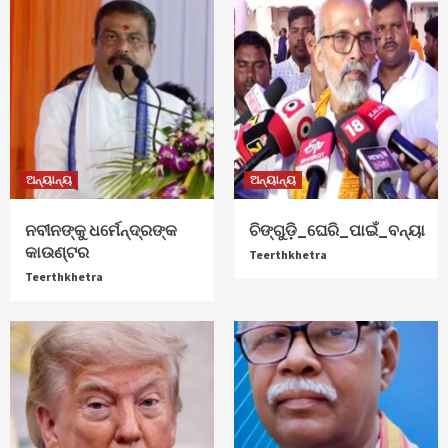
ଅନ୍ୟାନ୍ୟ
ଅନ୍ୟାନ୍ୟ
ନବୀନଙ୍କୁ ଧର୍ମେନ୍ଦ୍ରଙ୍କ
ଚିଙ୍ଗୁଡ଼ି_ଘେରି_ପାଇଁ_ବନ୍ୟା
କାଉଣ୍ଟର
Teerthkhetra
Teerthkhetra