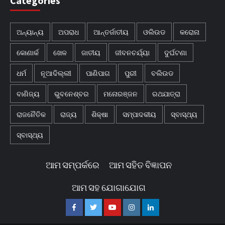
Categories
ଅନ୍ୟାନ୍ୟ
ଅପରାଧ
ଆନ୍ତର୍ଜାତୀୟ
ଓଲିଉଡ
କରୋନା
କୋଣାର୍କ
ଖେଳ
ଜାତୀୟ
ଜୀବନଚର୍ଯ୍ୟା
ଦୁର୍ଘଟଣା
ଧର୍ମ
ନୂଆଦିଲ୍ଲୀ
ପାଣିପାଗ
ପୁରୀ
ବଲିଉଡ
ବାଣିଜ୍ୟ
ଭୁବନେଶ୍ବର
ମନୋରଞ୍ଜନ
ରଥଯାତ୍ରା
ରାଜନୈତିକ
ରାଜ୍ୟ
ଶିକ୍ଷା
ସମ୍ପାଦକୀୟ
ସ୍ବାସ୍ଥ୍ୟ
ସ୍ବାସ୍ଥ୍ୟ
ଆମ ସମ୍ପର୍କରେ
ଆମ ସହିତ ବିଜ୍ଞାପନ
ଆମ ସହ ଯୋଗାଯୋଗ
Facebook
Twitter
Youtube
Instagram
Linkedin