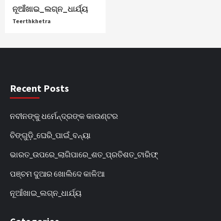
ନୂଆଁଖାଇ_ଲଗ୍ନ_ଧାର୍ଯ୍ୟ
Teerthkhetra
Recent Posts
ନବୀନଙ୍କୁ ଧର୍ମେନ୍ଦ୍ରଙ୍କ କାଉଣ୍ଟର
ଚିଙ୍ଗୁଡ଼ି_ଘେରି_ପାଇଁ_ବନ୍ୟା
ଭାରତ_ଉପରେ_ଲାଗିପାରେ_ଶତ_ପ୍ରତିଶତ_ଟାରିଫ୍
ପଞ୍ଚମ ଦୁଆର ଖୋଲିଦେ କାଳିଆ
ନୂଆଁଖାଇ_ଲଗ୍ନ_ଧାର୍ଯ୍ୟ