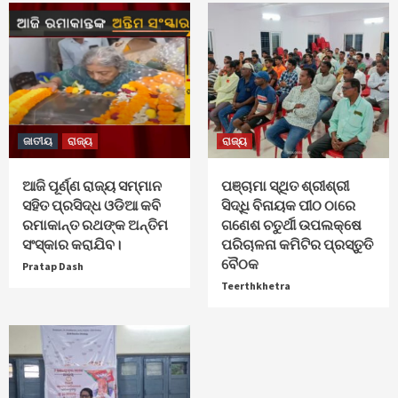
ଜାତୀୟ
ରାଜ୍ୟ
ରାଜ୍ୟ
ଆଜି ପୂର୍ଣ୍ଣ ରାଜ୍ୟ ସମ୍ମାନ
ପଞ୍ଚାମା ସ୍ଥିତ ଶ୍ରୀଶ୍ରୀ
ସହିତ ପ୍ରସିଦ୍ଧ ଓଡିଆ କବି
ସିଦ୍ଧି ବିନାୟକ ପୀଠ ଠାରେ
ରମାକାନ୍ତ ରଥଙ୍କ ଅନ୍ତିମ
ଗଣେଶ ଚତୁର୍ଥୀ ଉପଲକ୍ଷେ
ସଂସ୍କାର କରାଯିବ।
ପରିଚାଳନା କମିଟିର ପ୍ରସ୍ତୁତି
ବୈଠକ
Pratap Dash
Teerthkhetra