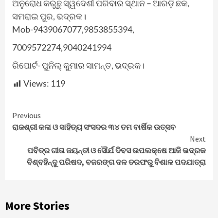
ଅନୁରୋଧ କରୁଛୁ ସ୍ୱଦେଶୀ ପରିବାର ସ୍ଥାନ – ଆରଡ଼ି ଛକ,
ସମରାଇ ପୁର, ଭଦ୍ରକ।
Mob-9439067077,9853855394,
7009572274,9040241994
ରିପୋର୍ଟ- ପୁନିଲ୍ କୁମାର ସାମନ୍ତ, ଭଦ୍ରକ।
Views:
119
Continue
Previous
ରାଜଶ୍ରୀ କଳା ଓ ସାହିତ୍ୟ ସଂସଦର ୩୪ ତମ ବାର୍ଷିକ ଉତ୍ସବ
Reading
Next
ପବିତ୍ର ଗୀତା ଜୟନ୍ତୀ ଓ ସୌର୍ଯ ଦିବସ ଉପଲକ୍ଷେ ଆଜି ଭଦ୍ରକ
ବିଶ୍ବହିନ୍ଦୁ ପରିଷଦ, ବଜରଙ୍ଗ ଦଳ ତରଫରୁ ବିଶାଳ ପଦଯାତ୍ରା
More Stories