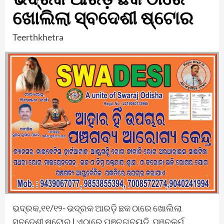
ଖୋଲିଲା ସ୍ବଦେଶୀ ଷ୍ଟୋର
Teerthkhetra
ଭଦ୍ରକ,୧୧/୧୨- ଭଦ୍ରକ ଆରଡ଼ି ଛକ ଠାରେ ଖୋଲିଲା
ସ୍ବଦେଶୀ ଷ୍ଟୋର l ଏଠାରେ ପଞ୍ଚଗବ୍ୟଦି, ପଞ୍ଚକର୍ମ