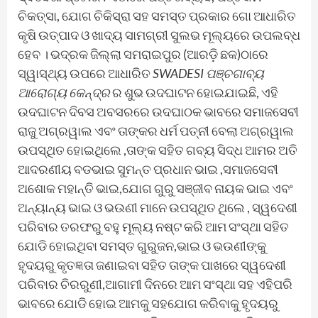
ଚିକତ୍ସା, ଯୋଗ ଚିକିସ୍ରା ସହ ସମସ୍ତ ପ୍ରକାର ଗୋ ଆଧାରିତ
କୃଷି ଉତ୍ପାଦ ଓ ଖାଦ୍ୟ ସାମଗ୍ରୀ ସୁଲଭ ମୂଲ୍ୟରେ ଉପଲବ୍ଧ
ହେବ । ଭଦ୍ରକ ଜିଲ୍ଲା ସମରାଇପୁର (ଆରଡ଼ି ଛକ)ଠାରେ
ସ୍ୱାସ୍ଥ୍ୟ ଉପରେ ଆଧାରିତ
SWADESI
ପଞ୍ଚଗାବ୍ୟ
ଆରୋଗ୍ୟ କେନ୍ଦ୍ର
ର ଶୁଭ ଉଦଘାଟନ ହୋଇଯାଇଛି, ଏହି
ଉଦଘାଟନ ଦିବସ ଅବସରରେ ଉଦଘାଠକ ଭାବରେ ସମାଜସେବୀ
ରାଜୁ ଅଗ୍ରୱାଲ ଏବଂ ତାଙ୍କର ଧର୍ମ ପତ୍ନୀ ବେଲା ଅଗ୍ରୱାଲ
ଉପସ୍ଥିତ ହୋଇଥିଲେ ,ତାଙ୍କ ସହିତ ଗବ୍ୟ ସିଦ୍ଧ ଆମର ଅତି
ଆଦରଣୀୟ ବଡଭାଇ ସୁମନ୍ତ ପ୍ରଧାନ ଭାଇ ,ସମାଜସେବୀ
ଅଶୋକ ମହାନ୍ତି ଭାଇ,ଯୋଗ ଗୁରୁ ସଞ୍ଜୀବ ନାୟକ ଭାଇ ଏବଂ
ଅନ୍ୟାନ୍ୟ ଭାଇ ଓ ଭଉଣୀ ମାନେ ଉପସ୍ଥିତ ଥିଲେ , ସ୍ୱଦେଶୀ
ପରିବାର ତରଫରୁ ବହୁ ମୂଲ୍ୟ ନଷ୍ଟ କରି ଆମ ସଂସ୍ଥା ସହିତ
ଯୋଡି ହୋଇଥିବା ସମସ୍ତ ଗୁରୁଜନ,ଭାଇ ଓ ଭଉଣୀଙ୍କୁ
ହୃଦୟରୁ କୃତଜ୍ଞତା ଜଣାଇବା ସହିତ ତାଙ୍କ ପାଖରେ ସ୍ୱଦେଶୀ
ପରିବାର ଚିରରୁଣୀ,ଆଗାମୀ ଦିନରେ ଆମ ସଂସ୍ଥା ସହ ଏହିପରି
ଭାବରେ ଯୋଡି ହୋଇ ଆମକୁ ସହଯୋଗ କରିବାକୁ ହୃଦୟରୁ