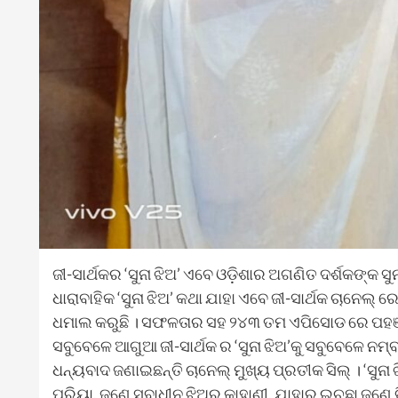
ଜୀ-ସାର୍ଥକର ‘ସୁନା ଝିଅ’ ଏବେ ଓଡ଼ିଶାର ଅଗଣିତ ଦର୍ଶକଙ୍କ ସୁ
ଧାରାବାହିକ ‘ସୁନା ଝିଅ’ କଥା ଯାହା ଏବେ ଜୀ-ସାର୍ଥକ ଚାନେଲ
ଧମାଲ କରୁଛି । ସଫଳତାର ସହ ୨୪୩ ତମ ଏପିସୋଡ ରେ ପହଞ୍ଚ
ସବୁବେଳେ ଆଗୁଆ ଜୀ-ସାର୍ଥକ ର ‘ସୁନା ଝିଅ’କୁ ସବୁବେଳେ ନମ୍
ଧନ୍ୟବାଦ ଜଣାଇଛନ୍ତି ଚାନେଲ୍ ମୁଖ୍ୟ ପ୍ରତୀକ ସିଲ୍ । ‘ସୁନ
ପ୍ରିୟା, ଜଣେ ସ୍ବାଧୀନ ଝିଅର କାହାଣୀ, ଯାହାର ଇଚ୍ଛା ଜଣେ ବି