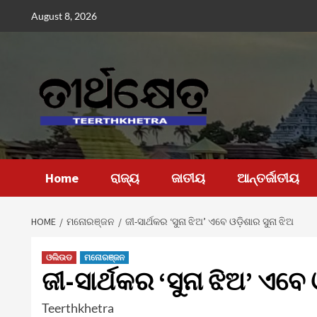
Skip
August 8, 2026
to
content
Home
ରାଜ୍ୟ
ଜାତୀୟ
ଆନ୍ତର୍ଜାତୀୟ
HOME
ମନୋରଞ୍ଜନ
ଜୀ-ସାର୍ଥକର ‘ସୁନା ଝିଅ’ ଏବେ ଓଡ଼ିଶାର ସୁନା ଝିଅ
ଓଲିଉଡ
ମନୋରଞ୍ଜନ
ଜୀ-ସାର୍ଥକର ‘ସୁନା ଝିଅ’ ଏବେ 
Teerthkhetra