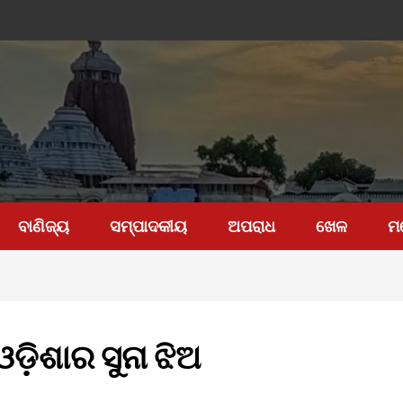
ବାଣିଜ୍ୟ
ସମ୍ପାଦକୀୟ
ଅପରାଧ
ଖେଳ
ମ
ଓଡ଼ିଶାର ସୁନା ଝିଅ