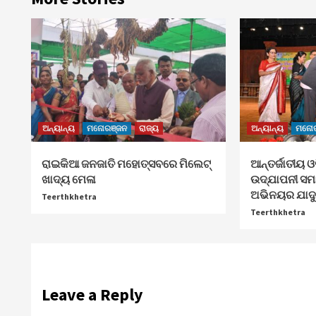
ଅନ୍ୟାନ୍ୟ
ମନୋରଞ୍ଜନ
ରାଜ୍ୟ
ଅନ୍ୟାନ୍ୟ
ମନୋର
ରାଇକିଆ ଜନଜାତି ମହୋତ୍ସବରେ ମିଲେଟ୍
ଆନ୍ତର୍ଜାତୀୟ 
ଖାଦ୍ୟ ମେଳା
ଉଦ୍‍ଯାପନୀ ସ
ଅଭିନୟର ଯାଦୁକର
Teerthkhetra
Teerthkhetra
Leave a Reply