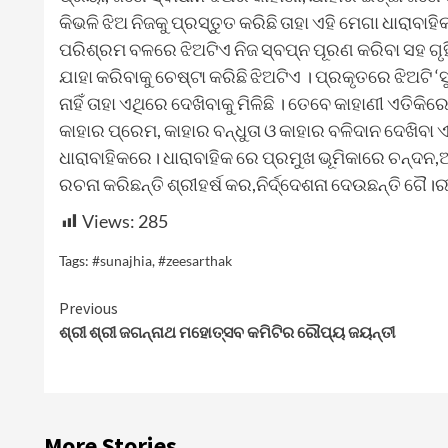
କିଭଳି ଝିଅ ନିଜକୁ ପ୍ରସ୍ତୁତ କରିଛି ତାହା ଏହି ମେଗା ଧାରାବ
ପରିଶ୍ରମ ବଳରେ ଝିଅଟିଏ ନିଜ ସ୍ବପ୍ନ ପୂରଣ କରିବା ସହ ଗୃହି
ଯାହା କରିବାକୁ ଚେଷ୍ଟା କରିଛି ଝିଅଟିଏ । ପ୍ରକୃତରେ ଝିଅଟି ‘ସୁ
ନାହିଁ ତାହା ଏଥିରେ ଦେଖିବାକୁ ମିଳିଛି । ତେବେ କାହାଣୀ ଏତିକି
କାହାର ପ୍ରେମ, କାହାର ବନ୍ଧୁତା ଓ କାହାର ବଳିଦାନ ଦେଖିବା 
ଧାରାବାହିକରେ। ଧାରାବାହିକ ରେ ପ୍ରମୁଖ ଭୂମିକାରେ ଚନ୍ଦନ,ଅ
ରଚନା କରିଛନ୍ତି ଶ୍ରୀହର୍ଷ କର,ନିର୍ଦ୍ଦେଶନା ଦେଉଛନ୍ତି ଗୈ
Views:
285
Tags:
#sunajhia
,
#zeesarthak
Continue
Previous
ଶ୍ରୀ ଶ୍ରୀ ଜଗନ୍ନାଥ ମହୋତ୍ସବ କମିଟିର ରୌପ୍ୟ ଜୟନ୍ତୀ
Reading
More Stories