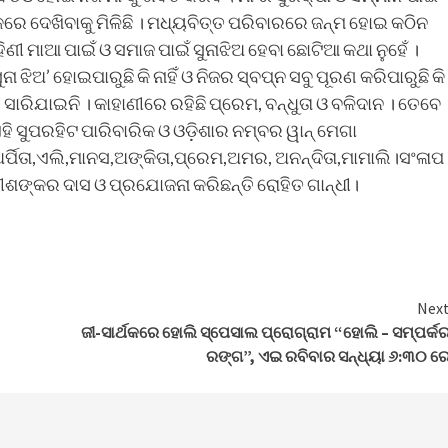
ାହିକରେ ଦେଖିବାକୁ ମିଳିଛି । ମଧ୍ୟବିତ୍ତ ପରିବାରରେ ଜନ୍ମ ହୋଇ କଠିନ
ଣୀ ମାଆ ପାଇଁ ଓ ସମାଜ ପାଇଁ ସୁନାଝିଅ ହେବା ଛୋଟିଆ କଥା ନୁହେଁ ।
ନା ଝିଅ’ ହୋଇପାରୁଛି କି ନାହିଁ ଓ ନିଜର ସ୍ବପ୍ନ ସବୁ ପୂରଣ କରିପାରୁଛି କି
ରେ ସାରିଯାଇନି । କାହାଣୀରେ ରହିଛି ପ୍ରେମ, ବନ୍ଧୁତା ଓ ବଳିଦାନ । ତେବେ
ଏହି ସୁପରହିଟ ପାରିବାରିକ ଓ ଓଡ଼ିଶାର ନମ୍ବର ୱାନ୍ ମେଗା
ର୍ପିତା,ଏଲି,ମାନସ,ଅଙ୍କିତା,ପ୍ରେମ,ଅମର, ଅନନ୍ଦିତା,ମାମାଲି।ସଂଳାପ
।ରୀଶଙ୍କର ଦାସ ଓ ପ୍ରଯୋଜନା କରିଛନ୍ତି ରୋହିତ ଗାନ୍ଧୀ।
Nex
ଜୀ-ସାର୍ଥକରେ ହୋଲି ସ୍ପେସାଲ ପ୍ରୋଗ୍ରାମ “ହୋଲି – ସମ୍ପର୍କ
ରଙ୍ଗ”, ଏଇ ରବିବାର ସନ୍ଧ୍ୟା ୬:୩୦ ର