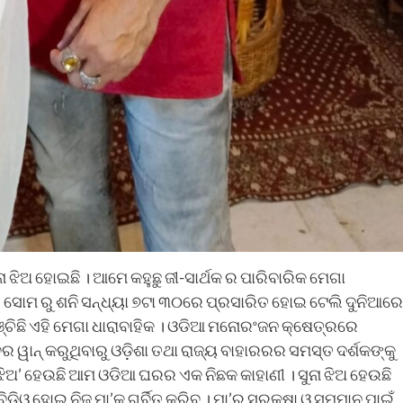
ନା ଝିଅ ହୋଇଛି । ଆମେ କହୁଛୁ ଜୀ-ସାର୍ଥକ ର ପାରିବାରିକ ମେଗା
୍ ରେ ସୋମ ରୁ ଶନି ସନ୍ଧ୍ୟା ୭ଟା ୩୦ରେ ପ୍ରସାରିତ ହୋଇ ଟେଲି ଦୁନିଆରେ
ିଛି ଏହି ମେଗା ଧାରାବାହିକ । ଓଡିଆ ମନୋରଂଜନ କ୍ଷେତ୍ରରେ
ବର ୱାନ୍ କରୁଥିବାରୁ ଓଡ଼ିଶା ତଥା ରାଜ୍ୟ ବାହାରରର ସମସ୍ତ ଦର୍ଶକଙ୍କୁ
ା ଝିଅ’ ହେଉଛି ଆମ ଓଡିଆ ଘରର ଏକ ନିଛକ କାହାଣୀ । ସୁନା ଝିଅ ହେଉଛି
ଡିଓ ହୋଇ ନିଜ ମା’କୁ ଗର୍ବିତ କରିବ । ମା’ର ସୁରକ୍ଷା ଓ ସମ୍ମାନ ପାଇଁ