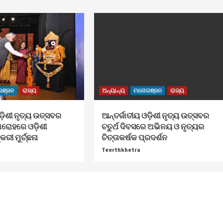
ଞ୍ଜନ
ରାଜ୍ୟ
ଅନ୍ୟାନ୍ୟ
ମନୋରଞ୍ଜନ
ରାଜ୍ୟ
ଓଡ଼ିଶୀ ନୃତ୍ୟ ଉତ୍ସବର
ଆନ୍ତର୍ଜାତୀୟ ଓଡ଼ିଶୀ ନୃତ୍ୟ ଉତ୍ସବର
ମାରୋହରେ ଓଡ଼ିଶୀ
ଚତୁର୍ଥ ଦିବସରେ ଅଭିନୟ ଓ ନୃତ୍ୟର
ୀ ମୁର୍ଚ୍ଛନା
ଚିତ୍ତାକର୍ଷକ ପ୍ରଦର୍ଶନ
Teerthkhetra