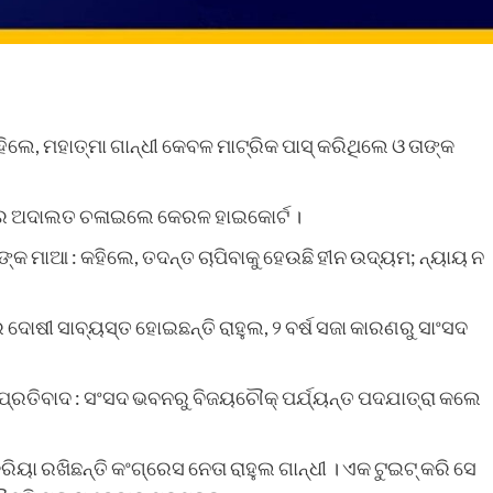
ଲେ, ମହାତ୍ମା ଗାନ୍ଧୀ କେବଳ ମାଟ୍ରିକ ପାସ୍ କରିଥିଲେ ଓ ତାଙ୍କ
ିରେ ଅଦାଲତ ଚଳାଇଲେ କେରଳ ହାଇକୋର୍ଟ ।
ମାଆ : କହିଲେ, ତଦନ୍ତ ଚାପିବାକୁ ହେଉଛି ହୀନ ଉଦ୍ୟମ; ନ୍ୟାୟ ନ
 ଦୋଷୀ ସାବ୍ୟସ୍ତ ହୋଇଛନ୍ତି ରାହୁଲ, ୨ ବର୍ଷ ସଜା କାରଣରୁ ସାଂସଦ
ପ୍ରତିବାଦ : ସଂସଦ ଭବନରୁ ବିଜୟଚୌକ୍ ପର୍ଯ୍ୟନ୍ତ ପଦଯାତ୍ରା କଲେ
ୟା ରଖିଛନ୍ତି କଂଗ୍ରେସ ନେତା ରାହୁଲ ଗାନ୍ଧୀ । ଏକ ଟୁଇଟ୍ କରି ସେ