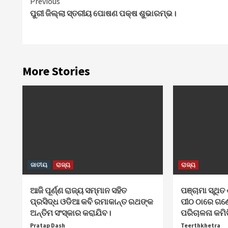
Continue
Previous
ପୁରୀ ଜିଲ୍ଲା ସ୍ତରୀୟ ପୋଷଣ ପକ୍ଷ ଶୁଭାରମ୍ଭ।
Reading
More Stories
ଜାତୀୟ
ରାଜ୍ୟ
ରାଜ୍ୟ
ଆଜି ପୂର୍ଣ୍ଣ ରାଜ୍ୟ ସମ୍ମାନ ସହିତ
ପଞ୍ଚାମା ସ୍ଥିତ 
ପ୍ରସିଦ୍ଧ ଓଡିଆ କବି ରମାକାନ୍ତ ରଥଙ୍କ
ପୀଠ ଠାରେ ଗଣ
ଅନ୍ତିମ ସଂସ୍କାର କରାଯିବ।
ପରିଚାଳନା କମି
Pratap Dash
Teerthkhetra