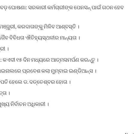
ବଡ଼ ଘୋଷଣା: ସରକାରୀ କର୍ମଚାରୀଙ୍କ ପେନସନ୍ ପାଇଁ ଗଠନ ହେବ
ଞ୍ଜୁରୀ, କରଦାତାଙ୍କୁ ମିଳିବ ଆଶ୍ବସ୍ତି ।
 ଜୈବ ବିବିଧତା ଐତିହ୍ୟସ୍ଥଳୀର ମାନ୍ୟତା ।
ରୀ ।
୍ଦେଶ: କଏଦୀ ୧୫ ଦିନ ମଧ୍ୟରେ ଆତ୍ମସମର୍ପଣ କରନ୍ତୁ ।
ି ଫାଇନାଲରେ ପ୍ରବେଶ କଲା ମୁମ୍ବାଇ ଇଣ୍ଡିଆନ୍ସ ।
ୂଳପତି ହେଲେ ଡ. ଦତ୍ତେଶ୍ବର ହୋତା ।
୍ତା ।
୍ୟ ନିର୍ବାଚନ ଅଧିକାରୀ ।