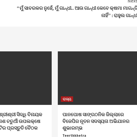
Nex
“ମୁଁ ସାବରକର ନୁହେଁ, ମୁଁ ଗାନ୍ଧୀ.. ଆଉ ଗାନ୍ଧୀ କେବେ କ୍ଷମା ମାଗନ୍ତ
ନାହିଁ” : ରାହୁଲ ଗାନ୍ଧ
ରାଜ୍ୟ
ଶ୍ରୀଶ୍ରୀ ସିଦ୍ଧି ବିନାୟକ
ପାନପୋଷ ସାଙ୍ଗଠନିକ ଜିଲ୍ଲାରେ
େଶ ଚତୁର୍ଥୀ ଉପଲକ୍ଷେ
ବିଜେପିର ନୂତନ ସଦସ୍ୟତା ଅଭିଯାନର
ଟିର ପ୍ରସ୍ତୁତି ବୈଠକ
ଶୁଭାରମ୍ଭ
Teerthkhetra