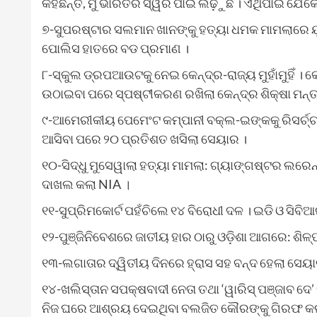
କହିଛନ୍ତି, ମୁଁ ଭାରତର ସ୍ୱର ପାଇଁ ଲଢ଼ୁଛି । ଏଥିପାଇଁ ଯେକ
୭-ସୁପରଷ୍ଟାର ସଲମାନ ଖାନଙ୍କୁ ହତ୍ୟା ଧମକ ମାମଲାରେ ୟ
ପୋଲିସ ହାତରେ ବଡ ପ୍ରମାଣ ।
୮-ସ୍କୁଲ ଡ୍ରପଆଉଟକୁ ନେଇ କେନ୍ଦ୍ର-ରାଜ୍ୟ ମୁହାଁମୁହିଁ । 
ଉଠାଇବା ପରେ ସ୍ପଷ୍ଟୀକରଣ ରଖିଲା କେନ୍ଦ୍ର ଶିକ୍ଷା ମନ୍ତ
୯-ଆମେରୀକୀୟ ପେମେଂଟ କମ୍ପାନୀ ବକ୍ଲ-ଇଙ୍କକୁ ରିସର୍ଚ୍ଚ ଫ
ଆସିବା ପରେ ୨୦ ପ୍ରତିଶତ ଖସିଲା ସେୟାର ।
୧୦-ସିଦ୍ଧୁ ମୁସେୱାଲା ହତ୍ୟା ମାମଲା: ଗ୍ୟାଙ୍ଗଷ୍ଟର ଲରେନ
ଦାଖଲ କଲା NIA ।
୧୧-ସୁପ୍ରିମକୋର୍ଟ ପହଁଚିଲେ ୧୪ ବିରୋଧୀ ଦଳ । ଇଡି ଓ ସିବି
୧୨-ପୁଞ୍ଜିନିବେଶରେ ଜାତୀୟ ହାର ଠାରୁ ଓଡ଼ିଶା ଆଗରେ: ଶିଳ୍ପ
୧୩-ଲଗାତାର ଦ୍ୱିତୀୟ ଦିନରେ ହ୍ରାସ ସହ ବନ୍ଦ ହେଲା ସେୟାର
୧୪-ଖଲିସ୍ତାନ ସପକ୍ଷବାଦୀ ନେତା ତଥା ‘ୱାରିସ୍‌ ପଞ୍ଜାବ ଦ
ନିଜ ଘରେ ଆଶ୍ରୟ ଦେଇଥିବା ବଲଜିତ କୌରଙ୍କୁ ଗିରଫ କଲା