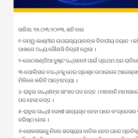
ତାରିଖ: ୨୫.୦୩.୨୦୨୩, ଶନି ବାର
୧-ଜମ୍ମୁ-କାଶ୍ମୀର ଉପରାଜ୍ୟପାଳଙ୍କ ବିବାଦୀୟ ବୟାନ । କହି
ପାଖରେ ଅନ୍ୟ କୌଣସି ଡିଗ୍ରୀ ନଥିଲା ।
୨-ଗୋଠଖଣ୍ଡିଆ ଦୁଷ୍ଟ ଦନ୍ତାହାତୀ ପାଇଁ ପ୍ରଥମ ଥର ରାତ
୩-ପୋଲିସର ତଦନ୍ତକୁ ନେଇ ପ୍ରଶ୍ନ ଉଠାଇଲେ ଆଜେକ୍ସଙ୍କ 
ମିଳିଲେ କରିବି ଆତ୍ମହତ୍ୟା ।
୪-ରାହୁଲ ଗାନ୍ଧୀଙ୍କ ସାଂସଦ ପଦ ରଦ୍ଦ । ମାନହାନି ମାମଲାରେ
ପଦ ହେଲା ରଦ୍ଦ ।
୫-ରାହୁଲ ଗାନ୍ଧୀ ଦୋଷୀ ସାବ୍ୟସ୍ତ ହେବା ପରେ କଂଗ୍ରେସର 
ବରିଷ୍ଠ ନେତା ।
୬-ଲୋକସଭାରୁ ନିଜର ସଦସ୍ୟତା ବାତିଲ ହେବା ପରେ ପ୍ରତିକ୍ରି