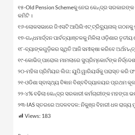
୧୫-Old Pension Schemeକୁ ନେଇ କେନ୍ଦ୍ର ସରକାରଙ୍କ 
କମିଟି ।
୧୬-ଲୋକସଭାରେ ଜିଏସଟି ଆପିଲିଏଟ୍‌ ଟ୍ରିବ୍ୟୁନାଲ୍‌ ଗଠନକୁ ମ
୧୭-ଗନ୍ଧମାର୍ଦ୍ଦନ ପାର୍ବତ୍ୟାଞ୍ଚଳକୁ ମିଳିଲା ଓଡ଼ିଶାର ତୃତୀୟ
୧୮-ବ୍ୟାଙ୍କଗୁଡ଼ିକର ସ୍ଥିତି ଆଜି ସମୀକ୍ଷା କରିବେ ଅର୍ଥମନ୍ତ୍
୧୯-କୋଭିଡ୍‌ ପାରୋଲ ମାମଲାରେ ସୁପ୍ରିମ୍‌କୋର୍ଟଙ୍କ ନିର୍ଦ
୨୦-ମହିଳା ପ୍ରିମିୟର ଲିଗ: ୟୁପି ୱାରିୟର୍ସକୁ ପରାସ୍ତ କର
୨୧-ଓଡିଶା ସ୍ବାସ୍ଥ୍ୟ ବିଜ୍ଞାନ ବିଶ୍ବବିଦ୍ୟାଳୟର ପ୍ରଥମ କ
୨୨-୪% ବଢିଲା କେନ୍ଦ୍ର ସରକାରୀ କର୍ମଚାରୀଙ୍କ ମହଙ୍ଗା ଭତ
୨୩-IAS ସ୍ତରରେ ଅଦଳବଦଳ: ନିକୁଞ୍ଜ ବିହାରୀ ଧଳ ରାଜ୍ୟ ମୁଖ
Views:
183