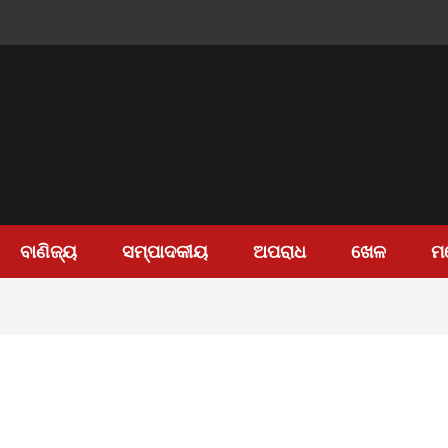
ବାଣିଜ୍ୟ
ସମ୍ପାଦକୀୟ
ଅପରାଧ
ଖେଳ
ମ