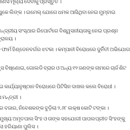
ୌଣସି ମୂଲ୍ୟ ଦେବାକୁ ପ୍ରସ୍ତୁତ ।
ୁକେ ଲିଙ୍କ । ଇମେଲ୍ ଯୋଗେ ଧମକ ଆସିଥିବା ନେଇ ମୁମ୍ବାଇ
କେନ୍ଦ୍ରୀୟ ସଂସ୍ଥାର ରିପୋର୍ଟରେ ବିଶ୍ୱସନୀୟତାକୁ ନେଇ ପ୍ରଶ୍ନ
୍ରାଳୟ ।
ାର୍ମ ହିଣ୍ଡେନବର୍ଗର ଝଟକା । କମ୍ପାନୀ ବିରୋଧରେ ଦୁର୍ନିତୀ ଅଭିଯୋଗ
୍ସ ବିଷ୍ଣୋଇ, ଗୋଲଡି ବ୍ରାର ଓ ଅନ୍ୟ ୧୨ ଜଣଙ୍କ ନାମରେ ଚାର୍ଜ ଶିଟ
ଆଇ କାର୍ଯ୍ୟାନୁଷ୍ଠାନ ବିରୋଧରେ ପିଟିସିନ ଦାଖଲ କଲେ ବିରୋଧୀ ।
 ମନ୍ତ୍ରୀ ।
 ବଜାର, ନିବେଶକଙ୍କ ବୁଡ଼ିଲା ୨.୬୮ ଲକ୍ଷ କୋଟି ଟଙ୍କା ।
େ’ ମୁଖ୍ୟ ଅମୃତପାଲ ସିଂହ ଓ ତାଙ୍କ ସହଯୋଗୀ ପାପଲପ୍ରୀତ ସିଂହଙ୍କୁ
 ହରିୟାଣା ପୁଲିସ ।