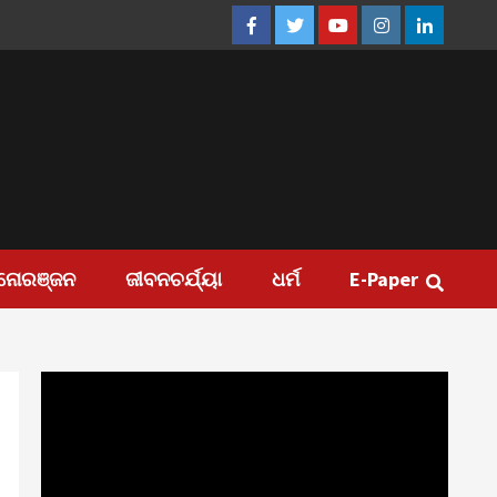
Facebook
Twitter
Youtube
Instagram
Linkedin
ନୋରଞ୍ଜନ
ଜୀବନଚର୍ଯ୍ୟା
ଧର୍ମ
E-Paper