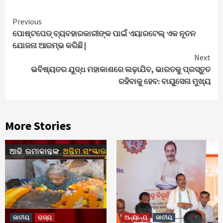
Continue
Previous
ପୋଷ୍ଟପେଡ୍ ବ୍ୟବହାରକାରୀଙ୍କ ପାଇଁ ଏୟାରଟେଲ୍ ଏକ ନୂତନ
Reading
ଯୋଜନା ଆରମ୍ଭ କରିଛି |
Next
ଭବିଷ୍ୟତର ଯୁଦ୍ଧ ମହାକାଶରେ ଲଢ଼ାଯିବ, ଭାରତକୁ ପ୍ରସ୍ତୁତ
ରହିବାକୁ ହେବ: ବାୟୁସେନା ମୁଖ୍ୟ
More Stories
ଜାତୀୟ
ରାଜ୍ୟ
ଅନ୍ୟାନ୍ୟ
ଜାତୀୟ