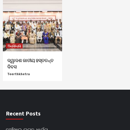
ଅନ୍ୟାନ୍ୟ
ଦ୍ୱାଦଶ ଜାତୀୟ ହସ୍ତତନ୍ତ
ଦିବସ
Teerthkhetra
Recent Posts
ନୂଆଁଖାଇ_ଲଗ୍ନ_ଧାର୍ଯ୍ୟ