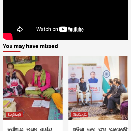
You may have missed
ଅନ୍ୟାନ୍ୟ
ଅନ୍ୟାନ୍ୟ
ନୂଆଁଖାଇ_ଲଗ୍ନ_ଧାର୍ଯ୍ୟ
ଓଡ଼ିଶା_ହେବ_ଫୁଡ୍‌_ପ୍ରୋସେସିଂ_ହ