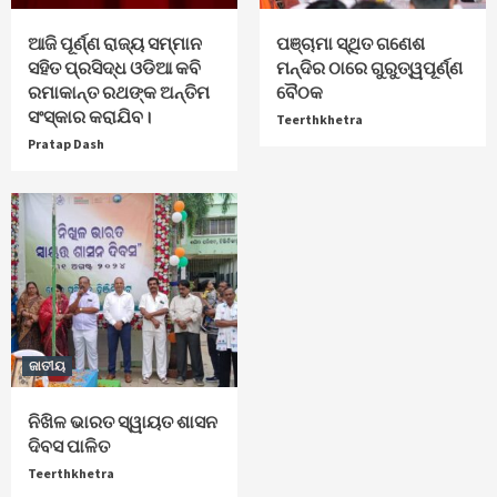
ଆଜି ପୂର୍ଣ୍ଣ ରାଜ୍ୟ ସମ୍ମାନ
ପଞ୍ଚାମା ସ୍ଥିତ ଗଣେଶ
ସହିତ ପ୍ରସିଦ୍ଧ ଓଡିଆ କବି
ମନ୍ଦିର ଠାରେ ଗୁରୁତ୍ୱପୂର୍ଣ୍ଣ
ରମାକାନ୍ତ ରଥଙ୍କ ଅନ୍ତିମ
ବୈଠକ
ସଂସ୍କାର କରାଯିବ।
Teerthkhetra
Pratap Dash
ଜାତୀୟ
ନିଖିଳ ଭାରତ ସ୍ୱାୟତ ଶାସନ
ଦିବସ ପାଳିତ
Teerthkhetra