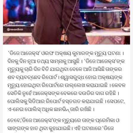
‘ଡିଜେ ଆଜେକ୍ସ’ ଓରଫ ଅକ୍ଷୟ କୁମାରଙ୍କ ମୃତ୍ୟୁ ଘଟଣା ।
ଦିନକୁ ଦିନ ନୂଆ ତଥ୍ୟ ସାମ୍ନାକୁ ଆସୁଛି । ‘ଡିଜେ ଆଜେକ୍ସ’ଙ୍କ
ମୃତ୍ୟୁକୁ ଚାରି ଦିନ ବିତି ଯାଇଥିବା ବେଳେ ଆଜି ଆସିଛି ତାଙ୍କର
ଶବ ବ୍ୟବଚ୍ଛେଦ ରିପୋର୍ଟ। ଶ୍ୱାସରୁଦ୍ଧ ହୋଇ ଅକ୍ଷୟଙ୍କ
ମୃତ୍ୟୁ ହୋଇଥିବା ରିପୋର୍ଟରେ ଉଲ୍ଲେଖ କରାଯାଇଛି । କେବଳ
ସେତିକି ନୁହେଁ ଆଜେକ୍ସଙ୍କ ବେକରେ ଦଉଡିର ଦାଗ ରହିଛି ।
ପୋଲିସକୁ ସିଡିଆର ରିପୋର୍ଟ ହସ୍ତଗତ କରାଯାଇଛି । ସେପଟେ,
ଏ-ନେଇ ପୋଲିସ୍ ଅଧିକ ଛାନଭିନ୍ ଜାରି ରଖିଛି ।
ତେବେ,‘ଡିଜେ ଆଜେକ୍ସ’ଙ୍କ ମୃତ୍ୟୁରେ ତାଙ୍କ ପ୍ରେମିକା ଓ
ସାଙ୍ଗଙ୍କ ହାତ ଥିବା କୁହାଯାଇଛି। ଏହି ଘଟଣାରେ ‘ଡିଜେ