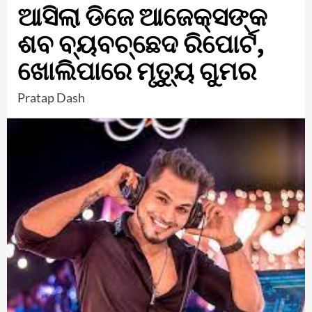
ଆସିଲା ଡିଜେ ଆଜେକ୍ସଙ୍କ
ଶବ ବ୍ୟବଚ୍ଛେଦ ରିପୋର୍ଟ,
ଖୋଲିପାରେ ମୃତ୍ୟୁ ଗୁମର
Pratap Dash