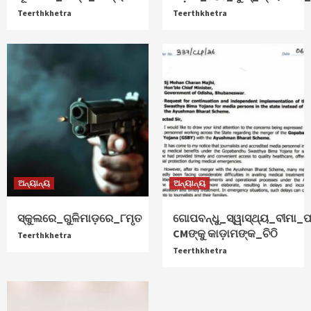
Teerthkhetra
Teerthkhetra
ଅନ୍ୟାନ୍ୟ
ଅନ୍ୟାନ୍ୟ
ସ୍କୁଲରେ_ଗୁଳିମାଡ଼ରେ_୮ମୃତ
ଗୋପବନ୍ଧୁ_ସ୍ୱାସ୍ଥ୍ୟ_ବୀମା_ପ
CMଙ୍କୁ କାଡ଼ାମଙ୍କ_ଚିଠି
Teerthkhetra
Teerthkhetra