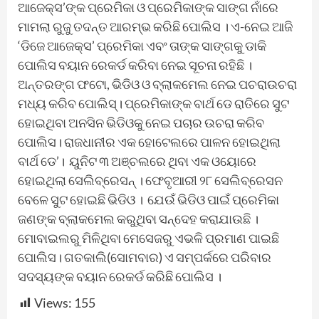
ଆଜେକ୍ସ’ଙ୍କ ପ୍ରେମିକା ଓ ପ୍ରେମିକାଙ୍କ ସାଙ୍ଗ ନାଁରେ
ମାମଲା ରୁଜୁ ତଦନ୍ତ ଆରମ୍ଭ କରିଛି ପୋଲିସ । ଏ-ନେଇ ଆଜି
‘ଡିଜେ ଆଜେକ୍ସ’ ପ୍ରେମିକା ଏବଂ ତାଙ୍କ ସାଙ୍ଗକୁ ଡାକି
ପୋଲିସ ବୟାନ ରେକର୍ଡ କରିବା ନେଇ ସୂଚନା ରହିଛି ।
ଅନ୍ତରଙ୍ଗ ଫଟୋ, ଭିଡିଓ ଓ ବ୍ଲାକମେଲ ନେଇ ପଚରାଉଚରା
ମଧ୍ୟ କରିବ ପୋଲିସ୍। ପ୍ରେମିକାଙ୍କ ବାର୍ଥ ଡେ ରାତିରେ ସୁଟ
ହୋଇଥିବା ଅନସିନ ଭିଡିଓକୁ ନେଇ ପଚାର ଉଚରା କରିବ
ପୋଲିସ। ରାଜଧାନୀର ଏକ ହୋଟେଲରେ ପାଳନ ହୋଇଥିଲା
ବାର୍ଥ ଡେ’। ୟୁନିଟ ୩ ଅଞ୍ଚଲରେ ଥିବା ଏକ ଓୟୋରେ
ହୋଇଥିଲା ସେଲିବ୍ରେସନ୍ । ଫେବୃଆରୀ ୨୮ ସେଲିବ୍ରେସନ
ବେଳେ ସୁଟ ହୋଇଛି ଭିଡିଓ । ଯେଉଁ ଭିଡିଓ ପାଇଁ ପ୍ରେମିକା
ଜଣଙ୍କ ବ୍ଲାକମେଲ କରୁଥିବା ସନ୍ଦେହ କରାଯାଉଛି ।
ମୋବାଇଲରୁ ମିଳିଥିବା ମେସେଜରୁ ଏଭଳି ପ୍ରମାଣ ପାଇଛି
ପୋଲିସ। ଗତକାଲି(ସୋମବାର) ଏ ସମ୍ପର୍କରେ ପରିବାର
ସଦସ୍ୟଙ୍କ ବୟାନ ରେକର୍ଡ କରିଛି ପୋଲିସ ।
Views:
155