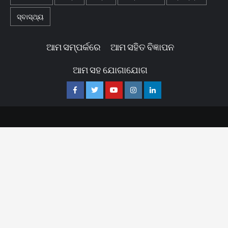
ସ୍ବାସ୍ଥ୍ୟ
ଆମ ସମ୍ପର୍କରେ
ଆମ ସହିତ ବିଜ୍ଞାପନ
ଆମ ସହ ଯୋଗାଯୋଗ
Facebook
Twitter
Youtube
Instagram
Linkedin