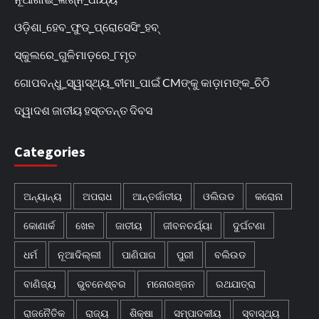
ଓଡ଼ିଶା_ହେବ_ଫୁଡ୍‌_ପ୍ରୋସେସିଂ_ହବ୍‌
ସ୍କୁଲରେ_ଗୁଳିମାଡ଼ରେ_୮ମୃତ
ଗୋପବନ୍ଧୁ_ସ୍ୱାସ୍ଥ୍ୟ_ବୀମା_ପାଇଁ CMଙ୍କୁ କାଡ଼ାମଙ୍କ_ଚିଠି
ଦ୍ୱାଦଶ ଜାତୀୟ ହସ୍ତତନ୍ତ ଦିବସ
Categories
ଅନ୍ୟାନ୍ୟ
ଅପରାଧ
ଆନ୍ତର୍ଜାତୀୟ
ଓଲିଉଡ
କରୋନା
କୋଣାର୍କ
ଖେଳ
ଜାତୀୟ
ଜୀବନଚର୍ଯ୍ୟା
ଦୁର୍ଘଟଣା
ଧର୍ମ
ନୂଆଦିଲ୍ଲୀ
ପାଣିପାଗ
ପୁରୀ
ବଲିଉଡ
ବାଣିଜ୍ୟ
ଭୁବନେଶ୍ବର
ମନୋରଞ୍ଜନ
ରଥଯାତ୍ରା
ରାଜନୈତିକ
ରାଜ୍ୟ
ଶିକ୍ଷା
ସମ୍ପାଦକୀୟ
ସ୍ବାସ୍ଥ୍ୟ