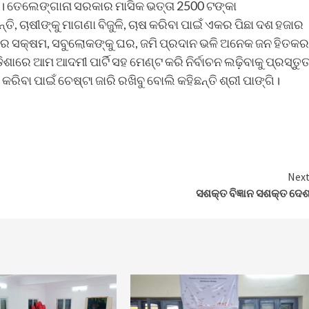
ି। ତେଲେଙ୍ଗାନା ସରକାର ମାସିକ ଭତ୍ତା 2500 ଟଙ୍କା
 ଚାଷୀଙ୍କୁ ମାଗଣା ବିଜୁଳି, ଚାଷ କରିବା ପାଇଁ ଏକର ପିଛା ଦଶ ହଜାର
ବାରେ ସକ୍ଷମ, ସବୁଲୋକଙ୍କୁ ଘର, ଜମି ପ୍ରଦାନ ଭଳି ଅନେକ ଜନ ହିତକର
ରେ ଆମ ଆଦମୀ ପାର୍ଟି ସହ ମେଣ୍ଟ କରି ନିର୍ବାଚନ ଲଢ଼ିବାକୁ ପ୍ରସ୍ତୁ
ିବା ପାଇଁ ଚେଷ୍ଟା ଜାରି ରଖିବୁ ବୋଲି କହିଛନ୍ତି ଶ୍ରୀ ପାଙ୍ଗି।
Nex
ସଶକ୍ତ ବିଜ୍ଞାନ ସଶକ୍ତ ଦେ