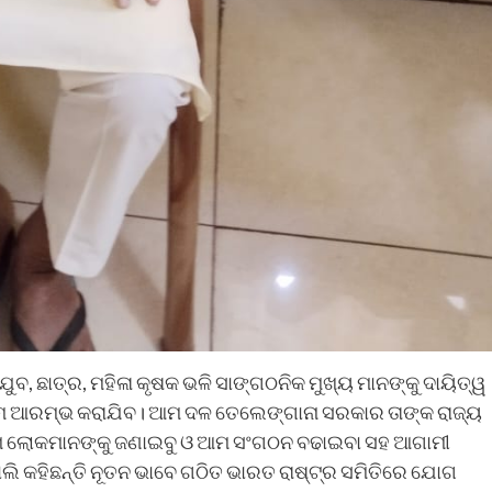
ଯୁବ, ଛାତ୍ର, ମହିଳା କୃଷକ ଭଳି ସାଙ୍ଗଠନିକ ମୁଖ୍ୟ ମାନଙ୍କୁ ଦାୟିତ୍ୱ
୍ରମ ଆରମ୍ଭ କରାଯିବ। ଆମ ଦଳ ତେଲେଙ୍ଗାନା ସରକାର ତାଙ୍କ ରାଜ୍ୟ
ୁ ଆମ ଲୋକମାନଙ୍କୁ ଜଣାଇବୁ ଓ ଆମ ସଂଗଠନ ବଢାଇବା ସହ ଆଗାମୀ
ୁ ବୋଲି କହିଛନ୍ତି ନୂତନ ଭାବେ ଗଠିତ ଭାରତ ରାଷ୍ଟ୍ର ସମିତିରେ ଯୋଗ