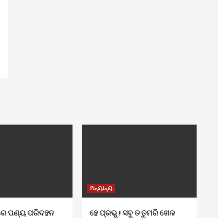
ଅନ୍ୟାନ୍ୟ
େ ପଣ୍ୟ ପରିବହନ
ହେ ପ୍ରଭୁ ! ସବୁ ତ ତୁମରି ଖେଳ