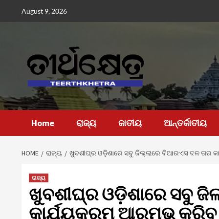
Skip
August 9, 2026
to
content
Home
ରାଜ୍ୟ
ଜାତୀୟ
ଆନ୍ତର୍ଜାତୀୟ
HOME
ରାଜ୍ୟ
ଖୁବଶୀଘ୍ର ଓଡ଼ିଶାରେ ସବୁ ଜିଲ୍ଲାରେ ବିଆରଏସ ଦଳ ତାର କ
ରାଜ୍ୟ
ଖୁବଶୀଘ୍ର ଓଡ଼ିଶାରେ ସବୁ ଜ
କାର୍ଯ୍ୟକ୍ରମ ଆରମ୍ଭ କରିବ