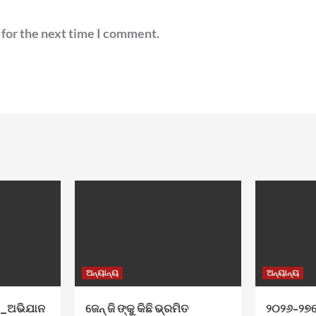
 for the next time I comment.
ଅନ୍ୟାନ୍ୟ
ଅନ୍ୟାନ୍ୟ
ା_ଅଭିଯାନ
ଜେନ୍‌ ଜି ଙ୍କୁ କିଛି ଭ୍ରମିତ
୨୦୨୬–୨୭ର