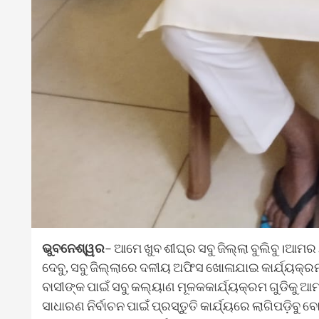
ଭୁବନେଶ୍ୱର
– ଆମେ ଖୁବ ଶୀଘ୍ର ସବୁ ଜିଲ୍ଲା ବୁଲିବୁ।ଆମର 
ଦେବୁ, ସବୁ ଜିଲ୍ଲାରେ ଦଳୀୟ ଅଫିସ ଖୋଳାଯାଇ କାର୍ଯ୍ୟକ
ବାସୀଙ୍କ ପାଇଁ ସବୁ କଲ୍ୟାଣ ମୂଳକକାର୍ଯ୍ୟକ୍ରମ ଗୁଡିକ
ସାଧାରଣ ନିର୍ବାଚନ ପାଇଁ ପ୍ରସ୍ତୁତି କାର୍ଯ୍ୟରେ ଲାଗିପଡ଼ିବ