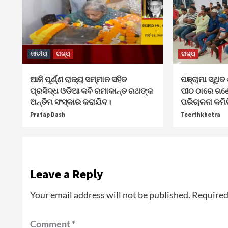
ଜାତୀୟ
ରାଜ୍ୟ
ରାଜ୍ୟ
ଆଜି ପୂର୍ଣ୍ଣ ରାଜ୍ୟ ସମ୍ମାନ ସହିତ
ପଞ୍ଚାମା ସ୍ଥିତ 
ପ୍ରସିଦ୍ଧ ଓଡିଆ କବି ରମାକାନ୍ତ ରଥଙ୍କ
ପୀଠ ଠାରେ ଗଣ
ଅନ୍ତିମ ସଂସ୍କାର କରାଯିବ।
ପରିଚାଳନା କମି
Pratap Dash
Teerthkhetra
Leave a Reply
Your email address will not be published.
Required
Comment
*