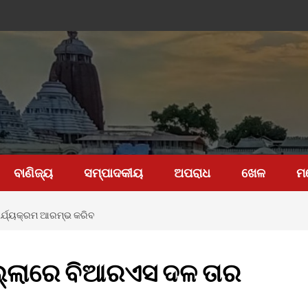
ବାଣିଜ୍ୟ
ସମ୍ପାଦକୀୟ
ଅପରାଧ
ଖେଳ
ମ
ାର୍ଯ୍ୟକ୍ରମ ଆରମ୍ଭ କରିବ
ିଲ୍ଲାରେ ବିଆରଏସ ଦଳ ତାର