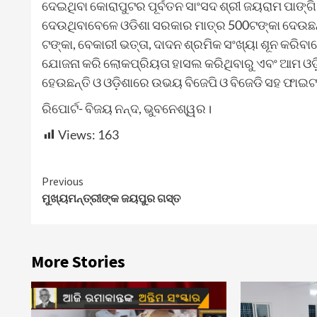
ଦେଇଥିବା କୋରାପୁଟର ପୂର୍ବତନ ସାଂସଦ ଶ୍ରୀ ଜୟରାମ ପାଙ୍ଗ
ଦେଉଥିବାବେଳେ ଓଡିଶା ସରକାର ମାତ୍ର 500ଟଙ୍କା ଦେଉଛନ୍ତି,
ଟଙ୍କା, ବେକାରୀ ଭତ୍ତା, ଦାଦନ ଶ୍ରମିକ ସଂଖ୍ୟା ଶୂନ କରି
ଯୋଜନା କରି ଲୋକପ୍ରିୟତା ହାସଲ କରିଥିବାରୁ ଏବଂ ଆମ ଓଡ଼ିଶା
ହେଉଛନ୍ତି ଓ ଓଡ଼ିଶାରେ ଉଭୟ ବିଜେପି ଓ ବିଜେଡି ସହ ଫାଇଟ କର
ରିପୋର୍ଟ- ବିଜୟ ନନ୍ଦ, ଭୁବନେଶ୍ୱର।
Views:
163
Continue
Previous
ମୁଖ୍ୟମନ୍ତ୍ରୀଙ୍କ ଜୟପୁର ଗସ୍ତ
Reading
More Stories