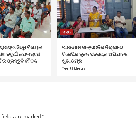
ରାଜ୍ୟ
ଶ୍ରୀଶ୍ରୀ ସିଦ୍ଧି ବିନାୟକ
ପାନପୋଷ ସାଙ୍ଗଠନିକ ଜିଲ୍ଲାରେ
େଶ ଚତୁର୍ଥୀ ଉପଲକ୍ଷେ
ବିଜେପିର ନୂତନ ସଦସ୍ୟତା ଅଭିଯାନର
ଟିର ପ୍ରସ୍ତୁତି ବୈଠକ
ଶୁଭାରମ୍ଭ
Teerthkhetra
 fields are marked
*